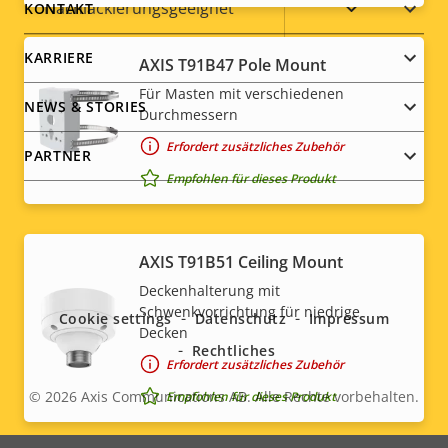
menu
Ja
Nachlackierungsgeeignet
KONTAKT
Nachhaltigkeit
PVC free
KARRIERE
AXIS T91B47 Pole Mount
Für Masten mit verschiedenen
NEWS & STORIES
Durchmessern
Erfordert zusätzliches Zubehör
PARTNER
Empfohlen für dieses Produkt
Social
AXIS T91B51 Ceiling Mount
Deckenhalterung mit
menu
Schwenkvorrichtung für niedrige
Cookie settings
Datenschutz
Impressum
Decken
Rechtliches
Erfordert zusätzliches Zubehör
© 2026
Axis Communications AB. Alle Rechte vorbehalten.
Empfohlen für dieses Produkt
Legal