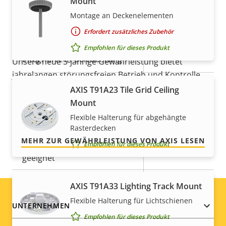
Mount
5-Jahres-Gewährleistung für
Eigentumsbeschreibung
Remote-Fokus
Eigentumswert
–
Montage an Deckenelementen
ein sicheres Gefühl
Erfordert zusätzliches Zubehör
Remote-Zoom
–
Empfohlen für dieses Produkt
Ja
Integrierte IR-Beleuchtung
Unsere neue 5-jährige Gewährleistung bietet
jahrelangen störungsfreien Betrieb und Kontrolle
Lokaler Speicher
über Ihre Kosten. Es gibt keine Überraschungen im
Ja
AXIS T91A23 Tile Grid Ceiling
(Speicherkarteneinschub)
Kleingedruckten – was wir versprechen, ist genau
Mount
das, was Sie bekommen.
Flexible Halterung für abgehängte
Betriebstemperatur
0 to 50 °C
Rasterdecken
MEHR ZUR GEWÄHRLEISTUNG VON AXIS LESEN
Für den Außenbereich
Empfohlen für dieses Produkt
–
geeignet
Vandalismus-Schutzklasse
-
AXIS T91A33 Lighting Track Mount
Flexible Halterung für Lichtschienen
Footer
IP-Schutzklasse
IP42
UNTERNEHMEN
Empfohlen für dieses Produkt