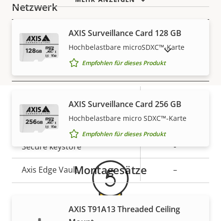
Netzwerk
AXIS Surveillance Card 128 GB
Eigentumsbeschreibung
PoE-Klasse
Eigentumswert
3
Hochbelastbare microSDXC™-Karte
AUSLAUFPRODUKTE ANZEIGEN
Empfohlen für dieses Produkt
Security
Eigentumsbeschreibung
Eigentumswert
Ja
Signiertes OS
AXIS Surveillance Card 256 GB
Hochbelastbare micro SDXC™-Karte
Gewährleistung
Secure Boot
–
Empfohlen für dieses Produkt
Secure keystore
-
Montagesätze
Axis Edge Vault
–
Allgemein
AXIS T91A13 Threaded Ceiling