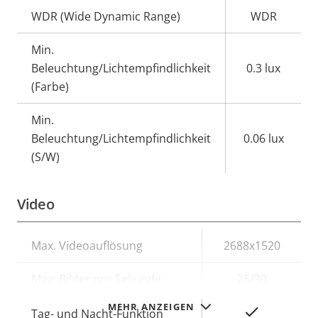
WDR (Wide Dynamic Range)
WDR
Min.
Beleuchtung/Lichtempfindlichkeit
0.3 lux
(Farbe)
Min.
Beleuchtung/Lichtempfindlichkeit
0.06 lux
(S/W)
Video
Eigentumsbeschreibung
Max. Videoauflösung
Eigentumswert
2688x1520
Max. Bilder pro Sekunde
25/30
MEHR ANZEIGEN
Ja
Tag- und Nacht-Funktion