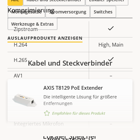
Komprimierung
Montagesätze
Stromversorgung
Switches
Werkzeuge & Extras
Eigentumsbeschreibung
Eigentumswert
Ja
Zipstream
AUSLAUFPRODUKTE ANZEIGEN
H.264
High, Main
Ja
H.265
Kabel und Steckverbinder
AV1
–
AXIS T8129 PoE Extender
Audio
Die intelligente Lösung für größere
Entfernungen
Eigentumsbeschreibung
Audiounterstützung
Eigentumswert
–
Empfohlen für dieses Produkt
Integriertes Mikrofon
–
Lokaler Speicher
MEHR ANZEIGEN