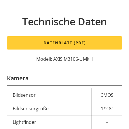
Technische Daten
DATENBLATT (PDF)
Modell: AXIS M3106-L Mk II
Kamera
Eigentumsbeschreibung
Bildsensor
Eigentumswert
CMOS
Bildsensorgröße
1/2.8"
Lightfinder
-