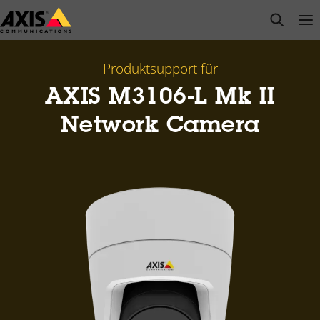
Zum
open s
Op
Clo
Hauptinhalt
springen
Produktsupport für
AXIS M3106-L Mk II
Network Camera