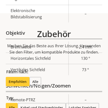
Elektronische
–
Bildstabilisierung
Zubehör
Objektiv
Machen Sie das Beste aus Ihrer Lösung. Verwenden
Eigentumsbeschreibung
Brennweite
Eigentumswert
2.4 mm
Sie den Filter, um kompatible Produkte zu finden.
Horizontales Sichtfeld
130 °
Vertikales Sichtfeld
73 °
Filtern nach:
Empfohlen
Alle
Schwenken/Neigen/Zoomen
Typ:
Eigentumsbeschreibung
Remote-PTRZ
Eigentumswert
–
Alle
Kabel und Steckverbinder
Lokaler Speicher