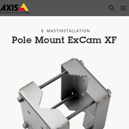
Zum
open s
Op
Clo
Hauptinhalt
springen
MASTINSTALLATION
Pole Mount ExCam XF