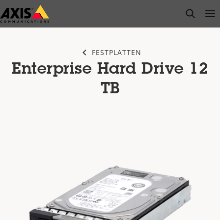
Zum
open s
Op
Clo
Hauptinhalt
springen
FESTPLATTEN
Enterprise Hard Drive 12
TB