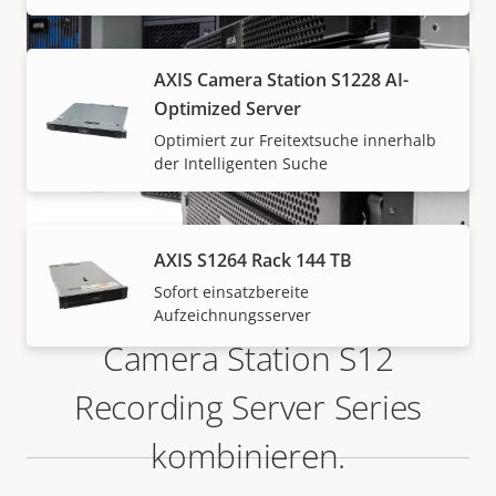
AXIS Camera Station S1228 AI-
Optimized Server
Optimiert zur Freitextsuche innerhalb
der Intelligenten Suche
AXIS S1264 Rack 144 TB
Sofort einsatzbereite
Lässt sich perfekt mit AXIS
Aufzeichnungsserver
Camera Station S12
Recording Server Series
kombinieren.