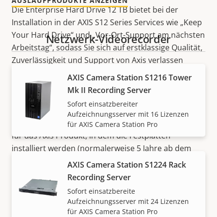
AUSLAUFPRODUKTE ANZEIGEN
Die Enterprise Hard Drive 12 TB bietet bei der
Installation in der AXIS S12 Series Services wie „Keep
Your Hard Drive“ und „Vor-Ort-Support am nächsten
Netzwerk-Videorecorder
Arbeitstag“, sodass Sie sich auf erstklassige Qualität,
Zuverlässigkeit und Support von Axis verlassen
können. Des Weiteren verfügen Enterprise-
AXIS Camera Station S1216 Tower
Festplatten über die längere Gewährleistung auf
Mk II Recording Server
Hardware und bieten somit entweder eine 1-jährige
Sofort einsatzbereiter
eingeschränkte Gewährleistung auf Hardware oder
Aufzeichnungsserver mit 16 Lizenzen
für die verbleibende Restdauer die Gewährleistung
für AXIS Camera Station Pro
für das Axis Produkt, in dem die Festplatten
installiert werden (normalerweise 5 Jahre ab dem
Kaufdatum).
AXIS Camera Station S1224 Rack
Recording Server
Sofort einsatzbereite
Aufzeichnungsserver mit 24 Lizenzen
für AXIS Camera Station Pro