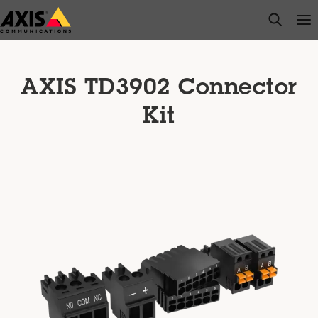
Zum
open s
Op
Clo
Hauptinhalt
springen
AXIS TD3902 Connector
Kit