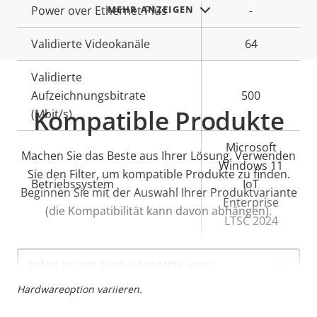
Power over Ethernet Plus
-
MEHR ANZEIGEN
Validierte Videokanäle
64
Validierte
Aufzeichnungsbitrate
500
Kompatible Produkte
(Mbit/s)
Microsoft
Machen Sie das Beste aus Ihrer Lösung. Verwenden
Windows 11
Sie den Filter, um kompatible Produkte zu finden.
Betriebssystem
IoT
Beginnen Sie mit der Auswahl Ihrer Produktvariante
Enterprise
(die Kompatibilität kann davon abhängen).
LTSC 2024
Select
a
* Einige technische Daten können je nach gewählter
product
Hardwareoption variieren.
variant: