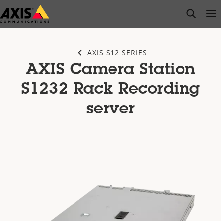
Zum
open s
Op
Clo
Hauptinhalt
springen
AXIS S12 SERIES
AXIS Camera Station
S1232 Rack Recording
server