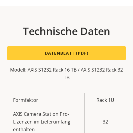
Technische Daten
DATENBLATT (PDF)
Modell: AXIS S1232 Rack 16 TB / AXIS S1232 Rack 32
TB
Eigentumsbeschreibung
Formfaktor
Eigentumswert
Rack 1U
AXIS Camera Station Pro-
Lizenzen im Lieferumfang
32
enthalten