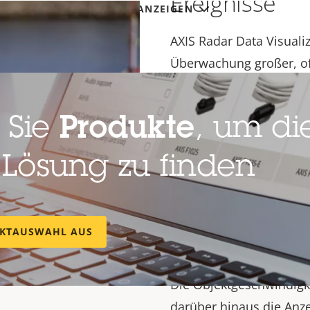
Ereignisse
MEHR ANZEIGEN
AXIS Radar Data Visualize
Überwachung großer, of
Erfassung von Personen
Zonen. Es sammelt und 
 Sie
Produkte
, um die
präsentiert diese als v
Diese Daten können auc
 Lösung zu finden
Ereignissen genutzt wer
möglich, Stroboskoplich
auszulösen oder Kamera
UKTAUSWAHL AUS
wenn ein Objekt eine vor
Kameraansicht überschr
Die Objektgeschwindig
darüber hinaus die Anze