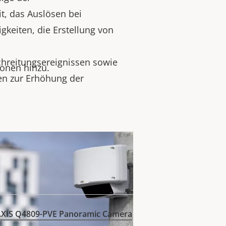
t, das Auslösen bei
keiten, die Erstellung von
hreitungsereignissen sowie
ionen hinzu.
en zur Erhöhung der
AXIS Q4809-PVE Panoramic Camera