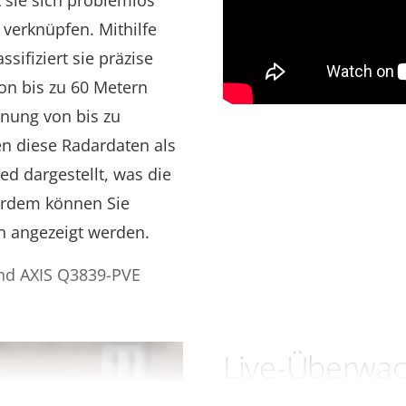
t sie sich problemlos
 verknüpfen. Mithilfe
sifiziert sie präzise
on bis zu 60 Metern
rnung von bis zu
n diese Radardaten als
ed dargestellt, was die
erdem können Sie
en angezeigt werden.
und AXIS Q3839-PVE
Live-Überwa