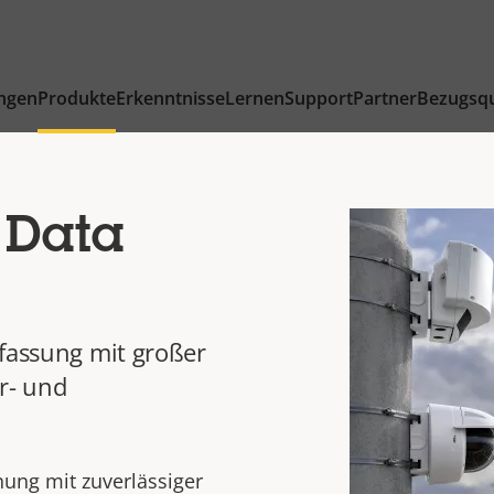
ngen
Produkte
Erkenntnisse
Lernen
Support
Partner
Bezugsqu
 Data
rfassung mit großer
r- und
ung mit zuverlässiger