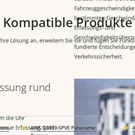
Fahrzeuggeschwindigkei
Kompatible Produkte
bestimmten Geschwindig
Erfassungs- und
Geschwindigkeitsübersc
Ihre Lösung an, erweitern Sie sie und fügen Sie Funkt
fundierte Entscheidung
Verkehrssicherheit.
assung rund
um die Uhr
enaue Erfassung. Und
mera
AXIS Q3839-SPVE Panoramic