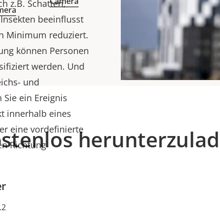
Camera
h z.B. Schatten,
mera
 Insekten beeinflusst
in Minimum reduziert.
ssung können Personen
sifiziert werden. Und
eichs- und
Sie ein Ereignis
kt innerhalb eines
r eine vordefinierte
stenlos herunterzula
ten Richtung
er
.2