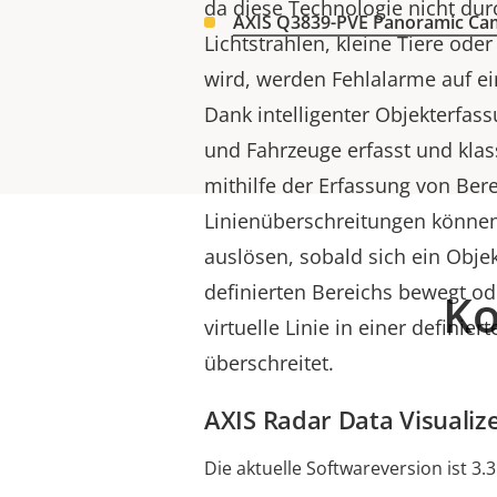
da diese Technologie nicht durc
AXIS Q3839-PVE Panoramic Ca
Lichtstrahlen, kleine Tiere oder
wird, werden Fehlalarme auf e
Dank intelligenter Objekterfa
und Fahrzeuge erfasst und klas
mithilfe der Erfassung von Ber
Linienüberschreitungen können 
auslösen, sobald sich ein Obje
definierten Bereichs bewegt ode
Ko
virtuelle Linie in einer definier
überschreitet.
AXIS Radar Data Visualiz
Die aktuelle Softwareversion ist 3.3