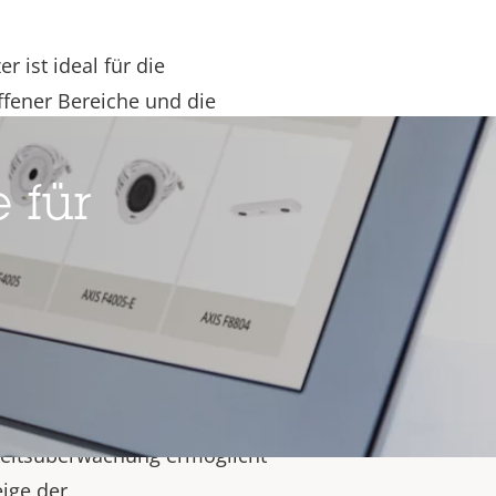
r ist ideal für die
fener Bereiche und die
 und Fahrzeugen in verbotenen
verarbeitet Radardaten und
 für
isuelle Overlays im Kamera-Feed.
h zur Auslösung von
den. Beispielsweise ist es
ter zu aktivieren, Alarme
aufzeichnungen zu starten,
definierte virtuelle Linie in der
eitet.
keitsüberwachung ermöglicht
ige der