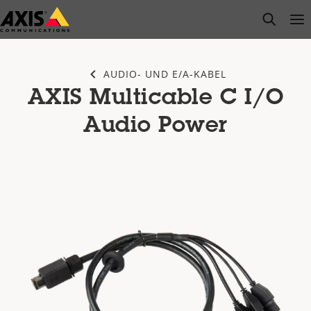
Zum
open s
Op
Clo
Hauptinhalt
springen
AUDIO- UND E/A-KABEL
AXIS Multicable C I/O
Audio Power