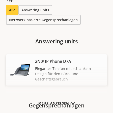
Alle
Answering units
Netzwerk basierte Gegensprechanlagen
Answering units
2N® IP Phone D7A
Elegantes Telefon mit schlankem
Design für den Büro- und
Geschäftsgebrauch
Netzwerk basierte
MEHR ANZEIGEN
Gegensprechanlagen