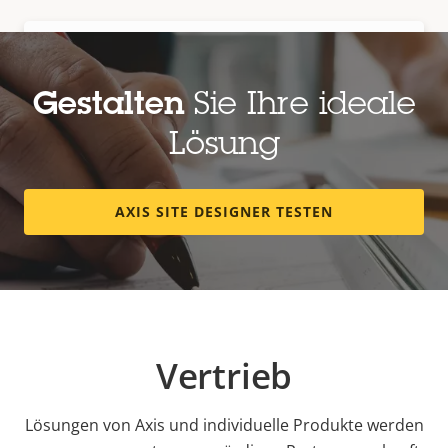
2N® IP Phone D7A
Elegantes Telefon mit schlankem
Design für den Büro- und
Gestalten
Sie Ihre ideale
Geschäftsgebrauch
Lösung
AXIS SITE DESIGNER TESTEN
Vertrieb
Lösungen von Axis und individuelle Produkte werden