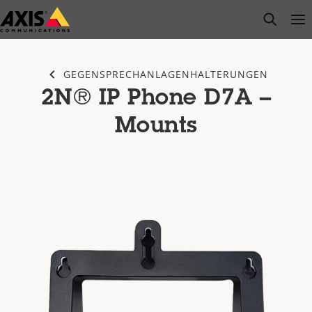
Zum
open s
Op
Clo
Hauptinhalt
springen
GEGENSPRECHANLAGENHALTERUNGEN
2N® IP Phone D7A –
Mounts