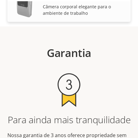
VER MAIS
Câmera corporal elegante para o
ambiente de trabalho
Garantia
Para ainda mais tranquilidade
Nossa garantia de 3 anos oferece propriedade sem