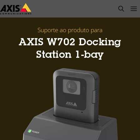
Pular
open s
Op
Clo
para
conteúdo
principal
Suporte ao produto para
AXIS W702 Docking
Station 1-bay