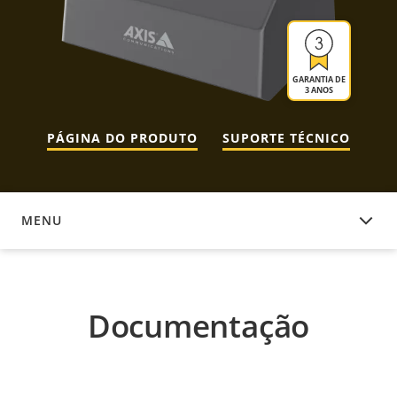
GARANTIA DE
3 ANOS
PÁGINA DO PRODUTO
SUPORTE TÉCNICO
MENU
DOCUMENTAÇÃO
Documentação