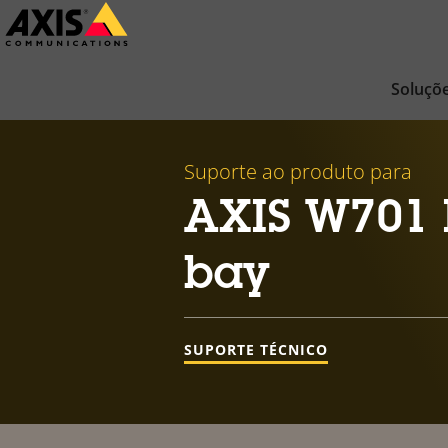
Pular
para
conteúdo
Soluçõ
principal
Suporte ao produto para
AXIS W701 D
bay
SUPORTE TÉCNICO