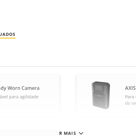
NUADOS
ody Worn Camera
AXIS
ável para agilidade
Para 
do se
VER MAIS