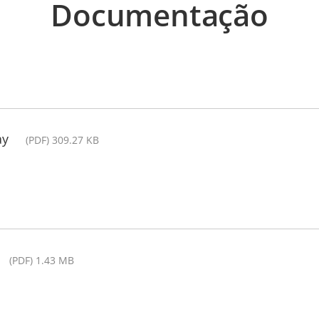
Documentação
ay
(PDF) 309.27 KB
(PDF) 1.43 MB