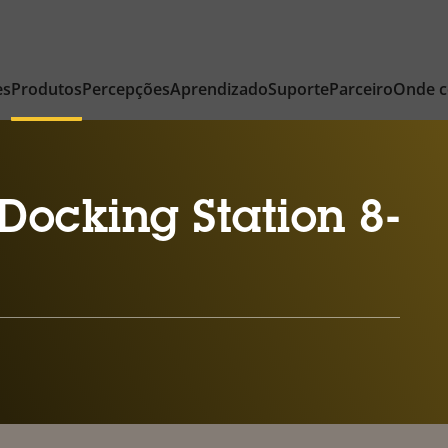
es
Produtos
Percepções
Aprendizado
Suporte
Parceiro
Onde 
ocking Station 8-