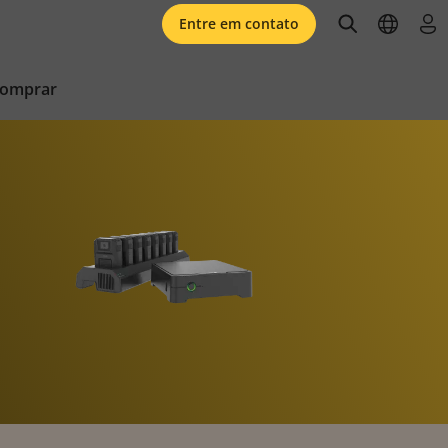
open searc
open l
faz
Entre em contato
comprar