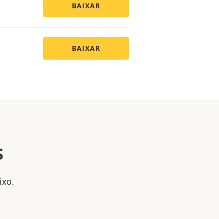
BAIXAR
BAIXAR
s
ixo.