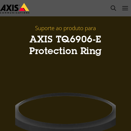
Pular
open s
Op
Clo
para
conteúdo
principal
Suporte ao produto para
AXIS TQ6906-E
Protection Ring