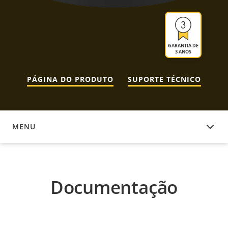
GARANTIA DE
3 ANOS
PÁGINA DO PRODUTO
SUPORTE TÉCNICO
MENU
DOCUMENTAÇÃO
Documentação