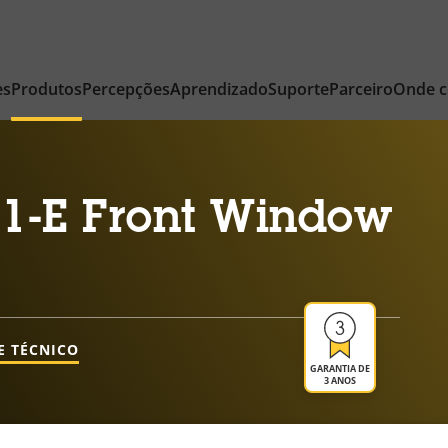
es
Produtos
Percepções
Aprendizado
Suporte
Parceiro
Onde 
1-E Front Window
E TÉCNICO
GARANTIA DE
3 ANOS