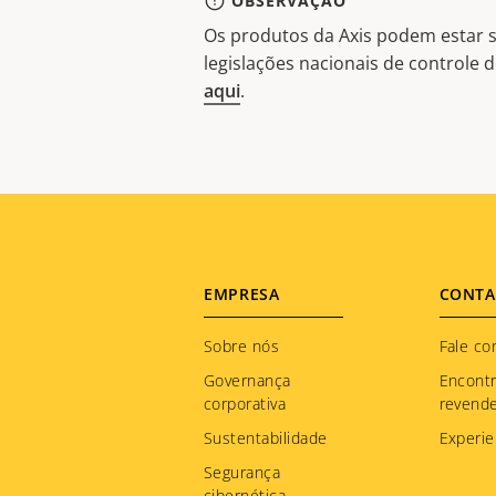
OBSERVAÇÃO
Os produtos da Axis podem estar s
legislações nacionais de controle
aqui
.
Footer
EMPRESA
CONTA
menu
Sobre nós
Fale co
Governança
Encont
corporativa
revend
Sustentabilidade
Experie
Segurança
cibernética