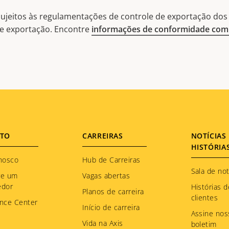
ujeitos às regulamentações de controle de exportação dos 
 de exportação. Encontre
informações de conformidade com 
TO
CARREIRAS
NOTÍCIAS 
HISTÓRIA
nosco
Hub de Carreiras
Sala de not
re um
Vagas abertas
edor
Histórias d
Planos de carreira
clientes
nce Center
Início de carreira
Assine nos
Vida na Axis
boletim