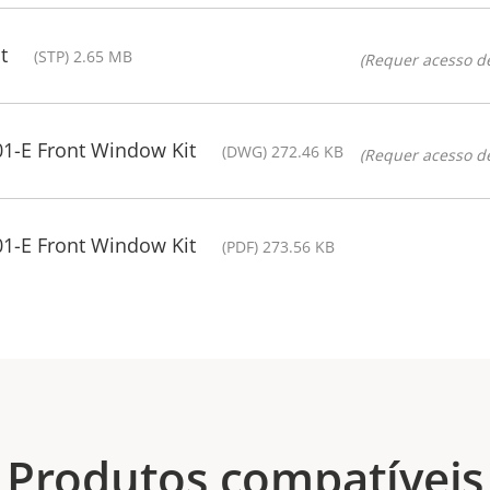
t
(STP) 2.65 MB
(Requer acesso de
1-E Front Window Kit
(DWG) 272.46 KB
(Requer acesso de
1-E Front Window Kit
(PDF) 273.56 KB
Produtos compatíveis