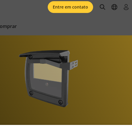
open searc
open l
faz
Entre em contato
comprar