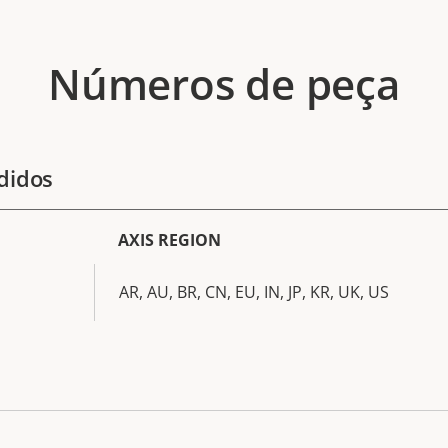
Números de peça
didos
AXIS REGION
AR, AU, BR, CN, EU, IN, JP, KR, UK, US