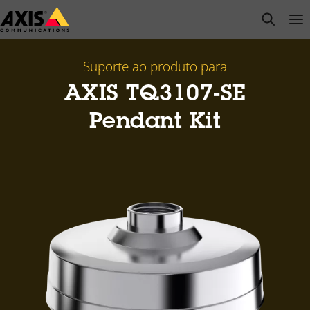
Pular
open s
Op
Clo
para
conteúdo
principal
Suporte ao produto para
AXIS TQ3107-SE
Pendant Kit