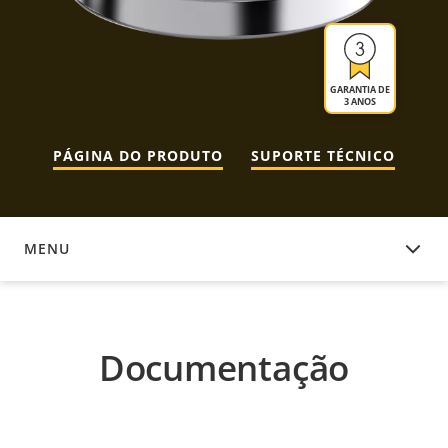
GARANTIA DE
3 ANOS
PÁGINA DO PRODUTO
SUPORTE TÉCNICO
MENU
DOCUMENTAÇÃO
Documentação