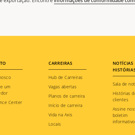
 de exportação. Encontre
informações de conformidade com 
TO
CARREIRAS
NOTÍCIAS 
HISTÓRIA
nosco
Hub de Carreiras
Sala de not
re um
Vagas abertas
edor
Histórias d
Planos de carreira
clientes
nce Center
Início de carreira
Assine nos
Vida na Axis
boletim
informativo
Locais