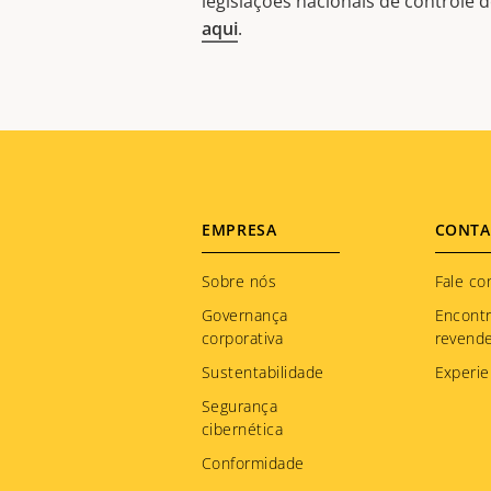
legislações nacionais de controle
aqui
.
Footer
EMPRESA
CONTA
menu
Sobre nós
Fale co
Governança
Encont
corporativa
revend
Sustentabilidade
Experie
Segurança
cibernética
Conformidade