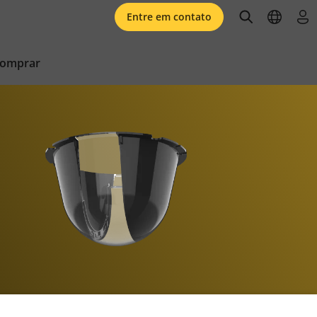
open searc
open l
faz
Entre em contato
comprar