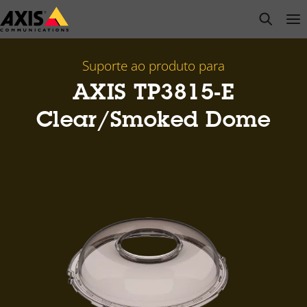
Pular
open s
Op
Clo
para
conteúdo
principal
Suporte ao produto para
AXIS TP3815-E
Clear/Smoked Dome