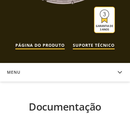
GARANTIA DE
3 ANOS
PÁGINA DO PRODUTO
SUPORTE TÉCNICO
MENU
DOCUMENTAÇÃO
Documentação