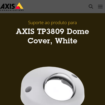
Pular
open s
Op
Clo
para
conteúdo
principal
Suporte ao produto para
AXIS TP3809 Dome
Cover, White