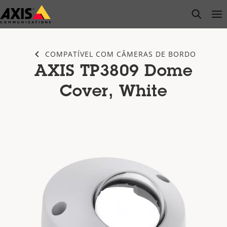
Pular
open s
Op
Clo
para
conteúdo
principal
COMPATÍVEL COM CÂMERAS DE BORDO
AXIS TP3809 Dome
Cover, White