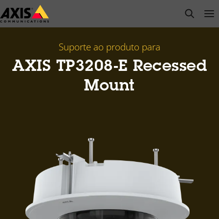
Pular
open s
Op
Clo
para
conteúdo
principal
Suporte ao produto para
AXIS TP3208-E Recessed
Mount