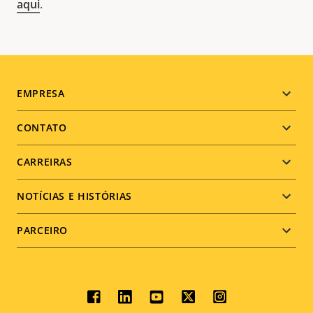
aqui
.
Footer
EMPRESA
menu
CONTATO
CARREIRAS
NOTÍCIAS E HISTÓRIAS
PARCEIRO
Social