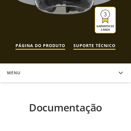
GARANTIA DE
3 ANOS
PÁGINA DO PRODUTO
SUPORTE TÉCNICO
MENU
DOCUMENTAÇÃO
Documentação