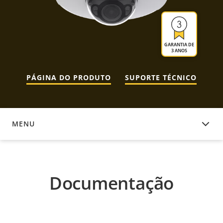
GARANTIA DE
3 ANOS
PÁGINA DO PRODUTO
SUPORTE TÉCNICO
MENU
DOCUMENTAÇÃO
Documentação