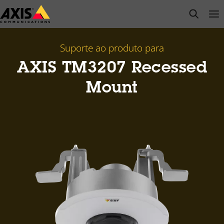
Pular
open s
Op
Clo
para
conteúdo
principal
Suporte ao produto para
AXIS TM3207 Recessed
Mount