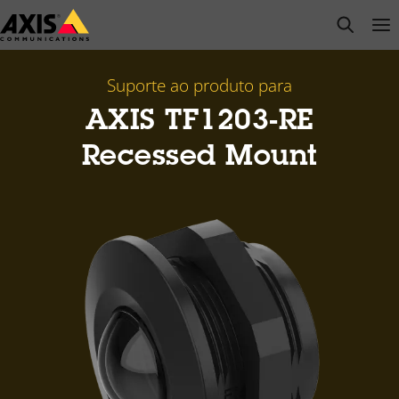
Pular
open s
Op
Clo
para
conteúdo
principal
Suporte ao produto para
AXIS TF1203-RE
Recessed Mount