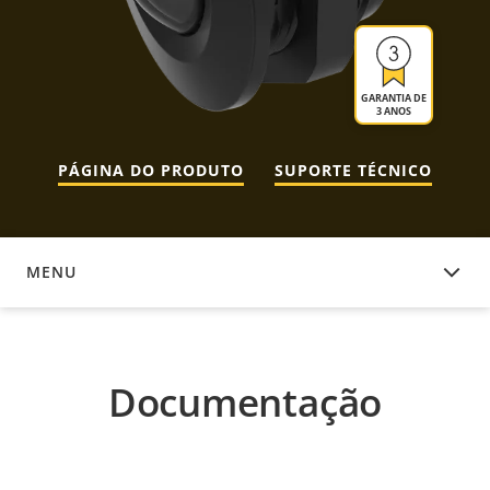
GARANTIA DE
3 ANOS
PÁGINA DO PRODUTO
SUPORTE TÉCNICO
MENU
DOCUMENTAÇÃO
Documentação