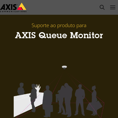
Pular
open s
Op
Clo
para
conteúdo
principal
Suporte ao produto para
AXIS Queue Monitor