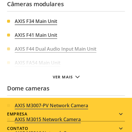
Câmeras modulares
AXIS F34 Main Unit
AXIS F41 Main Unit
AXIS F44 Dual Audio Input Main Unit
AXIS FA54 Main Unit
VER MAIS
Dome cameras
AXIS M3007-PV Network Camera
Footer
EMPRESA
AXIS M3015 Network Camera
menu
CONTATO