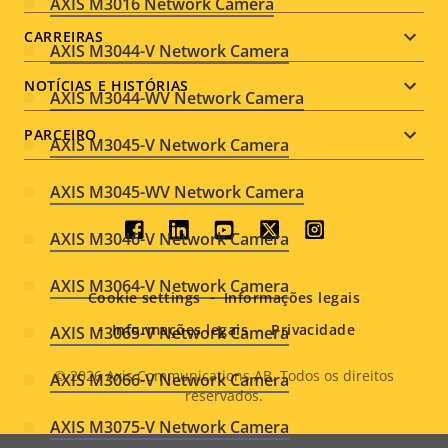
AXIS M3016 Network Camera
CARREIRAS
AXIS M3044-V Network Camera
NOTÍCIAS E HISTÓRIAS
AXIS M3044-WV Network Camera
PARCEIRO
AXIS M3045-V Network Camera
AXIS M3045-WV Network Camera
Social
AXIS M3046-V Network Camera
menu
AXIS M3064-V Network Camera
Cookie settings
Informações legais
Informações legais
Privacidade
AXIS M3065-V Network Camera
© 2026
Axis Communications AB. Todos os direitos
AXIS M3066-V Network Camera
reservados.
Legal
AXIS M3075-V Network Camera