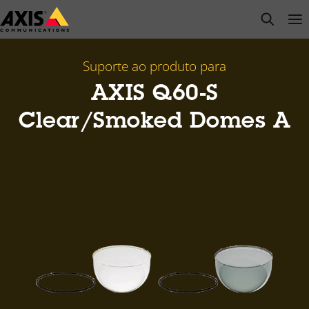
Pular
open s
Op
Clo
para
conteúdo
principal
Suporte ao produto para
AXIS Q60-S
Clear/Smoked Domes A