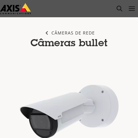
Pular
open s
Op
Clo
para
conteúdo
principal
CÂMERAS DE REDE
Câmeras bullet