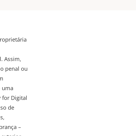
roprietária
l. Assim,
ão penal ou
em
é uma
 for Digital
sso de
s,
brança –