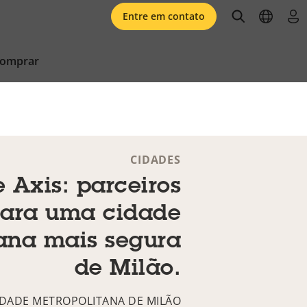
open searc
open l
faz
Entre em contato
comprar
CIDADES
e Axis: parceiros
ara uma cidade
ana mais segura
de Milão.
IDADE METROPOLITANA DE MILÃO