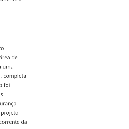
to
 área de
iu uma
s, completa
 foi
as
gurança
 projeto
ecorrente da