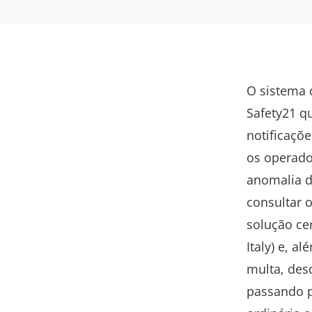
O sistema 
Safety21 q
notificaçõe
os operado
anomalia d
consultar 
solução cer
Italy) e, a
multa, des
passando p