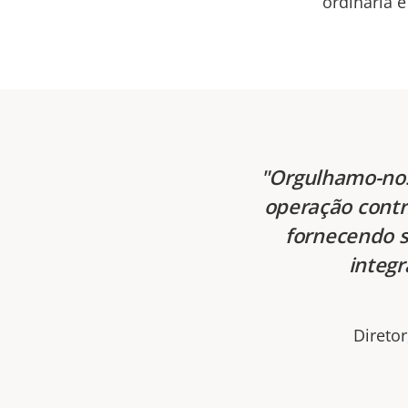
ordinária e
Orgulhamo-nos
operação contri
fornecendo 
integr
Direto