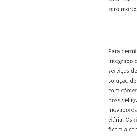
zero mortes
Para permi
integrado d
serviços de
solução de
com câmera
possível g
inovadores
viária. Os 
ficam a car