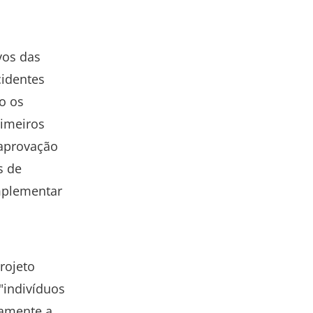
vos das
cidentes
o os
rimeiros
 aprovação
s de
implementar
rojeto
"indivíduos
vamente a