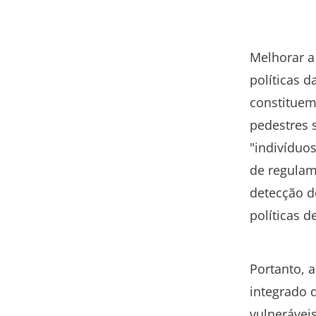
Melhorar a 
políticas 
constituem
pedestres s
"indivíduo
de regulam
detecção d
políticas d
Portanto, 
integrado d
vulnerávei