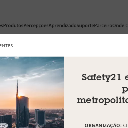
es
Produtos
Percepções
Aprendizado
Suporte
Parceiro
Onde 
IENTES
Safety21 
p
metropolit
ORGANIZAÇÃO:
C