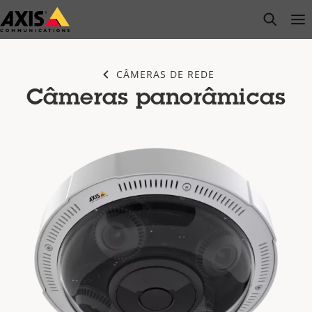
Pular
open s
Op
Clo
para
conteúdo
principal
CÂMERAS DE REDE
Câmeras panorâmicas