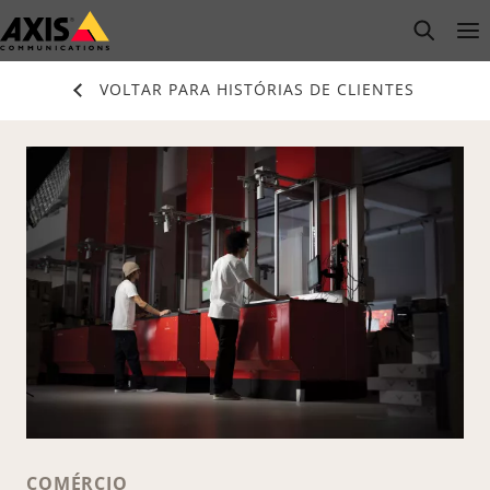
Pular
open s
Op
Clo
para
conteúdo
VOLTAR PARA HISTÓRIAS DE CLIENTES
principal
COMÉRCIO