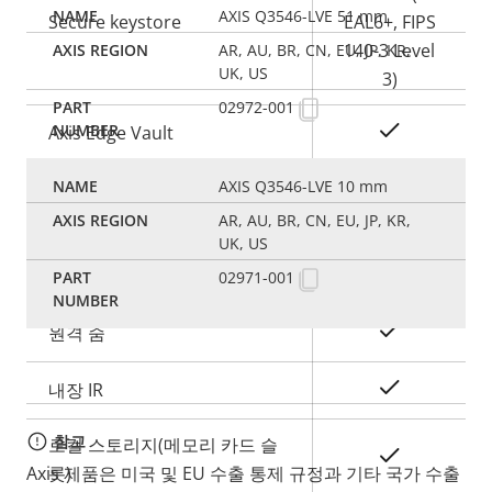
AXIS Q3546-LVE 51 mm
Secure keystore
EAL6+, FIPS
140-3 Level
AR, AU, BR, CN, EU, JP, KR,
UK, US
3)
02972-001
예
Axis Edge Vault
AXIS Q3546-LVE 10 mm
일반
AR, AU, BR, CN, EU, JP, KR,
UK, US
속
예
원격 포커스
02971-001
속
성
성
설
예
원격 줌
값
명
예
내장 IR
참고
로컬 스토리지(메모리 카드 슬
예
롯)
Axis 제품은 미국 및 EU 수출 통제 규정과 기타 국가 수출