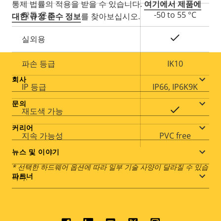
통제 법률의 적용을 받을 수 있습니다.
여기에서 제품에
작동 온도
-50 to 55 °C
대한 규정 준수 정보
를 찾아보십시오.
예
실외용
파손 등급
IK10
Footer
회사
IP 등급
IP66, IP6K9K
menu
문의
예
재도색 가능
커리어
지속 가능성
PVC free
뉴스 및 이야기
* 선택한 하드웨어 옵션에 따라 일부 기술 사양이 달라질 수 있습
파트너
니다.