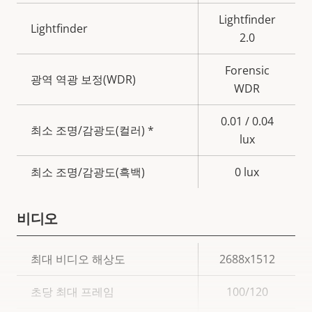
명
Lightfinder
Lightfinder
2.0
Forensic
광역 역광 보정(WDR)
WDR
0.01 / 0.04
최소 조명/감광도(컬러) *
lux
최소 조명/감광도(흑백)
0 lux
비디오
속
최대 비디오 해상도
2688x1512
속
성
성
초당 최대 프레임
100/120
설
값