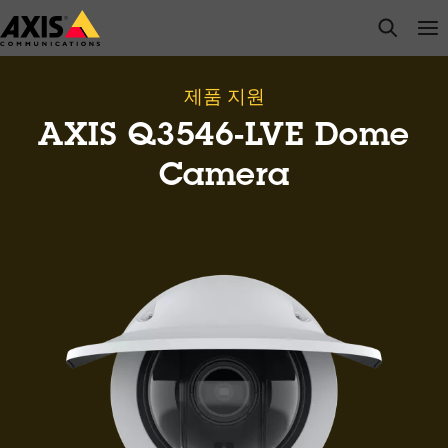
주
open s
Op
Clo
요
내
용
제품 지원
으
AXIS Q3546-LVE Dome
로
건
Camera
너
뛰
기