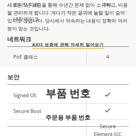
속
오디오 지원
Yes
새로운 5년 보증을 통해 수년간 문제 없이 소유하고, 비용
속
성
을 관리하게 됩니다. 게다가 작은 글귀에 놀랄 일이 숨어
성
내장 마이크
-
설
있지도 않습니다. 당사에서 약속하는 내용이 정확히 여러
값
명
분이 얻는 것입니다.
네트워크
AXIS 보증에 관해 자세히 알아보기
속
PoE 클래스
4
속
성
성
설
보안
값
명
부품 번호
속
예
Signed OS
속
성
성
설
예
Secure Boot
값
주문용 부품 번호
명
Secure
Element (CC