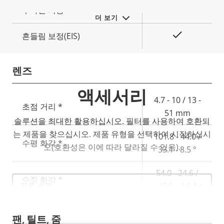
명
예
주야간 기능
더 보기
예
흔들림 보정(EIS)
렌즈
액세서리
속
4.7 - 10 / 13 -
초점 거리 *
속
성
51 mm
성
솔루션을 최대한 활용하십시오. 필터를 사용하여 호환되
설
값
는 제품을 찾으십시오.
제품 유형을 선택하여 시작하십시
101.8 - 44.0 /
명
수평 화각 *
오(호환성은 이에 따라 달라질 수 있음).
33.1 - 8.5 °
54.0 - 24.6 /
Select
수직 화각 *
18.5 - 4.8 °
a
product
variant:
팬, 틸트, 줌