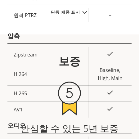
단종 제품 표시
속
원격 PTRZ
–
속
성
성
설
압축
값
명
속
예
Zipstream
보증
속
성
성
설
Baseline,
H.264
값
명
High, Main
예
H.265
On
AV1
오디오
안심할 수 있는 5년 보증