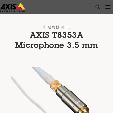
주
open s
Op
Clo
요
내
용
단독형 마이크
으
AXIS T8353A
로
건
Microphone 3.5 mm
너
뛰
기