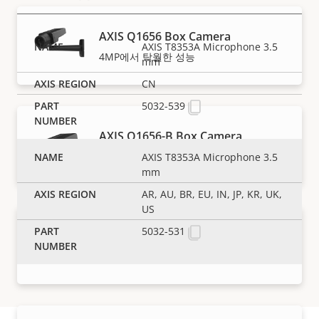
AXIS Q1656 Box Camera
AXIS T8353A Microphone 3.5
4MP에서 탁월한 성능
mm
CN
5032-539
AXIS Q1656-B Box Camera
4MP 실내용 베어본 모델
AXIS T8353A Microphone 3.5
mm
AR, AU, BR, EU, IN, JP, KR, UK,
US
5032-531
AXIS Q1656-BE Box Camera
4MP 실외용 베어본 모델