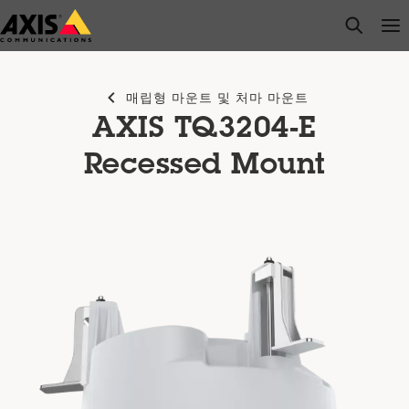
주
open s
Op
Clo
요
내
용
매립형 마운트 및 처마 마운트
으
AXIS TQ3204-E
로
건
Recessed Mount
너
뛰
기