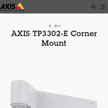
주
open s
Op
Clo
요
내
용
코너
으
AXIS TP3302-E Corner
로
건
Mount
너
뛰
기