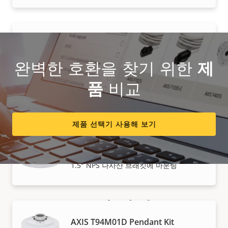
AXIS Safety Wire 3 m
다기능 안전 와이어
완벽한 호환을 찾기 위한
제
품
비교
마운트
제품 선택기 사용해 보기
AXIS T94K01D Pendant Kit
1.5″ NPS 나사산 브래킷에 마운팅
구입 방법
AXIS T94M01D Pendant Kit