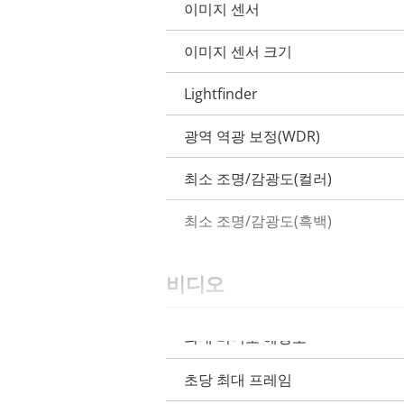
이미지 센서
속
속
성
이미지 센서 크기
성
설
값
Lightfinder
명
광역 역광 보정(WDR)
최소 조명/감광도(컬러)
최소 조명/감광도(흑백)
비디오
최대 비디오 해상도
속
속
성
초당 최대 프레임
성
설