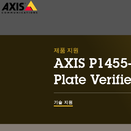
주
요
내
용
으
제품 지원
로
건
AXIS P1455-
너
Plate Verifie
뛰
기
기술 지원