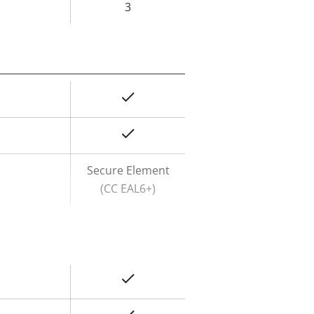
3
예
예
Secure Element
(CC EAL6+)
예