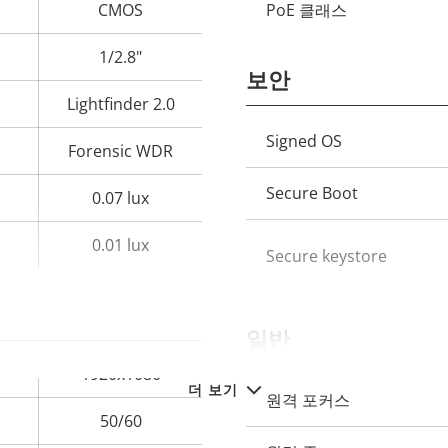
CMOS
PoE 클래스
속
속
성
1/2.8"
성
보안
설
값
Lightfinder 2.0
명
속
Signed OS
Forensic WDR
속
성
성
Secure Boot
0.07 lux
설
값
명
0.01 lux
Secure keystore
일반
1920x1080
더 보기
속
원격 포커스
속
50/60
성