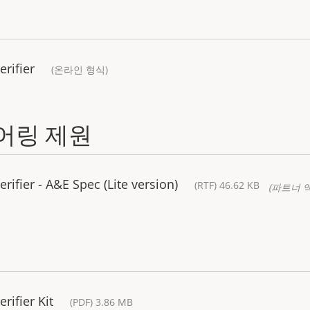
erifier
(온라인 형식)
어링 제원
rifier - A&E Spec (Lite version)
(RTF) 46.62 KB
(파트너 
rifier Kit
(PDF) 3.86 MB