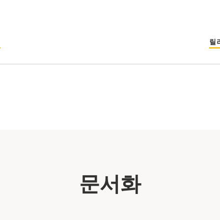
섬
릴
문서화