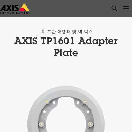
주
open s
Op
Clo
요
내
용
도관 어댑터 및 백 박스
으
AXIS TP1601 Adapter
로
건
Plate
너
뛰
기