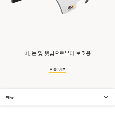
비, 눈 및 햇빛으로부터 보호용
부품 번호
메뉴
오버뷰