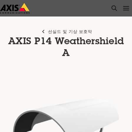
주
open s
Op
Clo
요
내
용
선실드 및 기상 보호막
으
AXIS P14 Weathershield
로
건
A
너
뛰
기