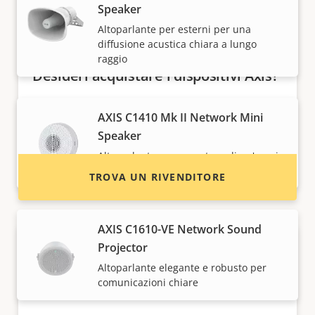
Speaker
Altoparlante per esterni per una
diffusione acustica chiara a lungo
raggio
Desideri acquistare i dispositivi Axis?
Trova rivenditori, integratori di sistema e
AXIS C1410 Mk II Network Mini
installatori di dispositivi e sistemi Axis.
Speaker
Altoparlante con copertura di un'ampia
area
TROVA UN RIVENDITORE
AXIS C1610-VE Network Sound
Projector
Altoparlante elegante e robusto per
comunicazioni chiare