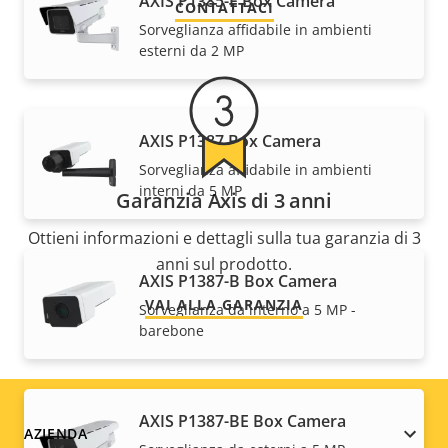
AXIS P1385-E Box Camera
CONTATTACI
Sorveglianza affidabile in ambienti
esterni da 2 MP
AXIS P1387 Box Camera
Sorveglianza affidabile in ambienti
interni da 5 MP
Garanzia Axis di 3 anni
Ottieni informazioni e dettagli sulla tua garanzia di 3
anni sul prodotto.
AXIS P1387-B Box Camera
VAI ALLA GARANZIA
Sorveglianza da interno a 5 MP -
barebone
AXIS P1387-BE Box Camera
Footer
AZIENDA