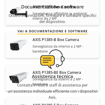
Documentazione e software
AXIS P1385 Box Camera
Sorveglianza affidabile in ambienti
Ottieni informazioni, firmware e software specifici
interni da 2 MP
del dispositivo.
VAI A DOCUMENTAZIONE E SOFTWARE
AXIS P1385-B Box Camera
Sorveglianza da interno a 2 MP -
barebone
AXIS P1385-BE Box Camera
Assistenza tecnica
Sorveglianza da esterni a 2 MP -
barebone
Contatta il nostro staff di assistenza per
un'assistenza individuale efficiente con i dispositivi
Axis.