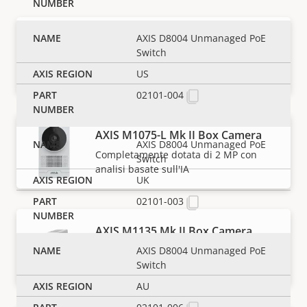
AXIS M1055-L Box Camera
AXIS D8004 Unmanaged PoE
Switch
HDTV 1080p conveniente dotata di deep
learning
US
02101-004
AXIS M1075-L Mk II Box Camera
AXIS D8004 Unmanaged PoE
Completamente dotata di 2 MP con
Switch
analisi basate sull'IA
UK
02101-003
AXIS M1135 Mk II Box Camera
Sorveglianza a un prezzo accessibile da
AXIS D8004 Unmanaged PoE
2 MP
Switch
AU