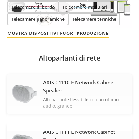
Telecamere di bordo
Telecamere modulari
Telecamere panoramiche
Telecamere termiche
MOSTRA DISPOSITIVI FUORI PRODUZIONE
Altoparlanti di rete
AXIS C1110-E Network Cabinet
Speaker
Altoparlante flessibile con un ottimo
audio, grande
AXIS C1111-E Network Cabinet
VISUALIZZA DI PIÙ