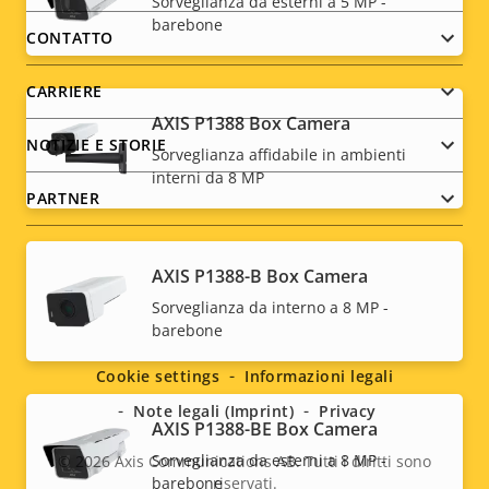
Sorveglianza da esterni a 5 MP -
barebone
menu
CONTATTO
CARRIERE
AXIS P1388 Box Camera
NOTIZIE E STORIE
Sorveglianza affidabile in ambienti
interni da 8 MP
PARTNER
AXIS P1388-B Box Camera
Social
Sorveglianza da interno a 8 MP -
barebone
menu
Cookie settings
Informazioni legali
Note legali (Imprint)
Privacy
AXIS P1388-BE Box Camera
Sorveglianza da esterni a 8 MP -
© 2026
Axis Communications AB. Tutti i diritti sono
barebone
riservati.