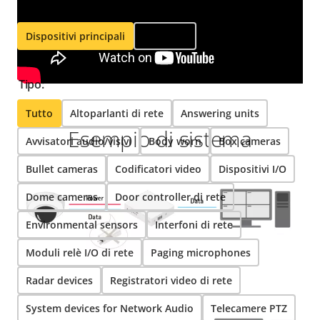
Filtra per:
Dispositivi principali
Accessori
Tipo:
Tutto
Altoparlanti di rete
Answering units
Esempio di sistema
Avvisatori audio/visivi
Body worn
Box cameras
Bullet cameras
Codificatori video
Dispositivi I/O
Dome cameras
Door controller di rete
Environmental sensors
Interfoni di rete
Moduli relè I/O di rete
Paging microphones
Radar devices
Registratori video di rete
System devices for Network Audio
Telecamere PTZ