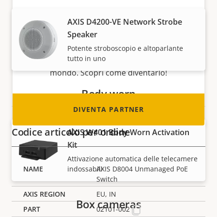
Diventa partner
AXIS D4200-VE Network Strobe
Speaker
Sei un rivenditore, un distributore, un
installatore o un integratore di sistemi?
Potente stroboscopio e altoparlante
tutto in uno
Abbiamo partner in quasi tutti i paesi del
mondo. Scopri come diventarlo!
Body worn
DIVENTA PARTNER
Codice articolo per ordine
AXIS W401 Body Worn Activation
Kit
Attivazione automatica delle telecamere
indossabili
AXIS D8004 Unmanaged PoE
Switch
EU, IN
Box cameras
02101-002