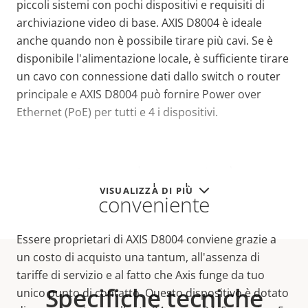
piccoli sistemi con pochi dispositivi e requisiti di
archiviazione video di base. AXIS D8004 è ideale
anche quando non è possibile tirare più cavi. Se è
disponibile l'alimentazione locale, è sufficiente tirare
un cavo con connessione dati dallo switch o router
principale e AXIS D8004 può fornire Power over
Ethernet (PoE) per tutti e 4 i dispositivi.
Costo di proprietà
VISUALIZZA DI PIÙ
conveniente
Essere proprietari di AXIS D8004 conviene grazie a
un costo di acquisto una tantum, all'assenza di
tariffe di servizio e al fatto che Axis funge da tuo
Specifiche tecniche
unico punto di contatto. Questo dispositivo è dotato