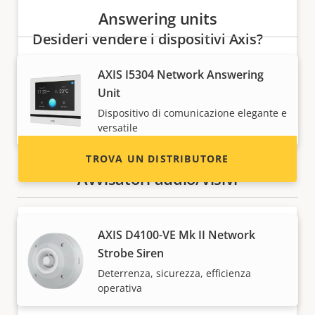
Answering units
Desideri vendere i dispositivi Axis?
Sei interessato a diventare un rivenditore?
AXIS I5304 Network Answering
Trova le informazioni di contatto per i
Unit
distributori di dispositivi e sistemi Axis.
Dispositivo di comunicazione elegante e
versatile
TROVA UN DISTRIBUTORE
Avvisatori audio/visivi
AXIS D4100-VE Mk II Network
Strobe Siren
Deterrenza, sicurezza, efficienza
operativa