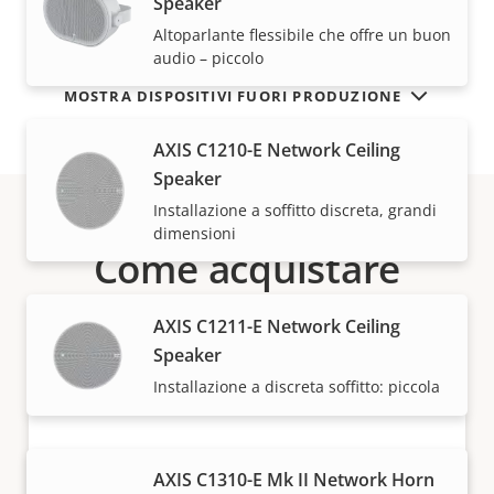
Speaker
Altoparlante flessibile che offre un buon
audio – piccolo
MOSTRA DISPOSITIVI FUORI PRODUZIONE
AXIS C1210-E Network Ceiling
Speaker
Installazione a soffitto discreta, grandi
dimensioni
Come acquistare
Le soluzioni Axis e i singoli prodotti vengono venduti
AXIS C1211-E Network Ceiling
e installati da esperti dei nostri partner di fiducia.
Speaker
Installazione a discreta soffitto: piccola
AXIS C1310-E Mk II Network Horn