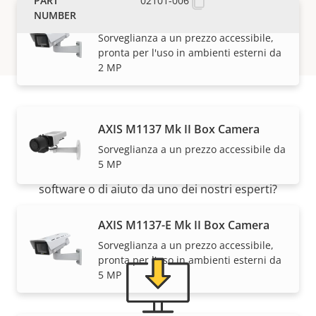
02101-006
AXIS M1135-E Mk II Box Camera
Sorveglianza a un prezzo accessibile,
pronta per l'uso in ambienti esterni da
2 MP
Supporto e risorse
AXIS M1137 Mk II Box Camera
Sorveglianza a un prezzo accessibile da
5 MP
Hai bisogno di informazioni sui dispositivi Axis, su
software o di aiuto da uno dei nostri esperti?
AXIS M1137-E Mk II Box Camera
Sorveglianza a un prezzo accessibile,
pronta per l'uso in ambienti esterni da
5 MP