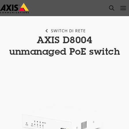
Salta
open s
Op
Clo
al
contenuto
principale
SWITCH DI RETE
AXIS ​D8004
unmanaged PoE switch