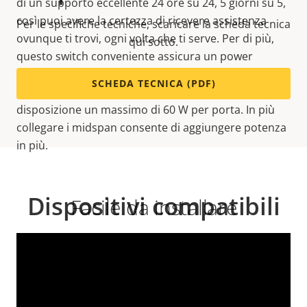
di un supporto eccellente 24 ore su 24, 5 giorni su 5,
così puoi avere la certezza di ricevere assistenza
Per le specifiche tecniche, scaricare la scheda tecnica
ovunque ti trovi, ogni volta che ti serve. Per di più,
qui sotto.
questo switch conveniente assicura un power
budget ottimale. Ogni porta di uno switch Axis offre
SCHEDA TECNICA (PDF)
supporto per la classe PoE 3, alcune mettono a
disposizione un massimo di 60 W per porta. In più
collegare i midspan consente di aggiungere potenza
in più.
Dispositivi compatibili
Facile da installare
Ottieni il massimo dalla tua soluzione. Usa il filtro
per trovare i prodotti compatibili.