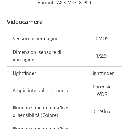
Varianti: AXIS M4318-PLR
Videocamera
Descrizione
Sensore di immagine
Valore
CMOS
della
della
Dimensioni sensore di
proprietà
proprietà
1/2.3"
immagine
Lightfinder
Lightfinder
Forensic
Ampio intervallo dinamico
WDR
Illuminazione minima/livello
0.19 lux
di sensibilità (Colore)
Illuminazione minima/livello