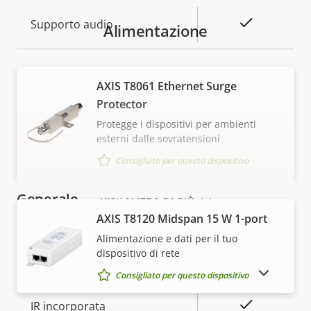
Descrizione
Valore
Sì
Supporto audio
Alimentazione
della
della
proprietà
proprietà
Sicurezza
AXIS T8061 Ethernet Surge
Protector
Descrizione
Valore
Sì
SO firmato
Protegge i dispositivi per ambienti
della
della
esterni dalle sovratensioni
proprietà
proprietà
Sì
Avvio sicuro
Consigliato per questo dispositivo
Generale
VISUALIZZA DI PIÙ
AXIS T8120 Midspan 15 W 1-port
Descrizione
Messa a fuoco remota
Alimentazione e dati per il tuo
Valore
–
dispositivo di rete
della
della
Zoom remoto
–
MOSTRA DISPOSITIVI FUORI PRODUZIONE
proprietà
proprietà
Consigliato per questo dispositivo
Sì
IR incorporata