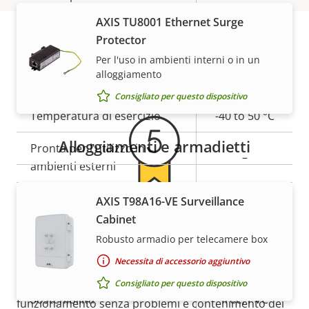
AXIS TU8001 Ethernet Surge
Sì
OptimizedIR
Protector
Per l'uso in ambienti interni o in un
Garanzia
Archiviazione locale (slot per
Sì
alloggiamento
scheda di memoria)
Consigliato per questo dispositivo
Temperatura di esercizio
-40 to 50 °C
Alloggiamenti e armadietti
Pronta per l'utilizzo in
–
ambienti esterni
Classe di resistenza agli atti
AXIS T98A16-VE Surveillance
IK10
5 anni di garanzia per la
vandalici
Cabinet
Robusto armadio per telecamere box
massima tranquillità
Classificazione IP
IP66
Necessita di accessorio aggiuntivo
BFR/CFR
Consigliato per questo dispositivo
La nostra nuova garanzia di 5 anni offre anni di
Sostenibilità
free, PVC
funzionamento senza problemi e contenimento dei