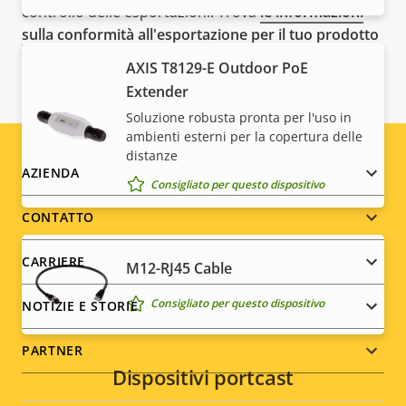
controllo delle esportazioni. Trova
le informazioni
sulla conformità all'esportazione per il tuo prodotto
qui
.
AXIS T8129-E Outdoor PoE
Extender
Soluzione robusta pronta per l'uso in
ambienti esterni per la copertura delle
distanze
Footer
AZIENDA
Consigliato per questo dispositivo
menu
CONTATTO
CARRIERE
M12-RJ45 Cable
Consigliato per questo dispositivo
NOTIZIE E STORIE
PARTNER
Dispositivi portcast