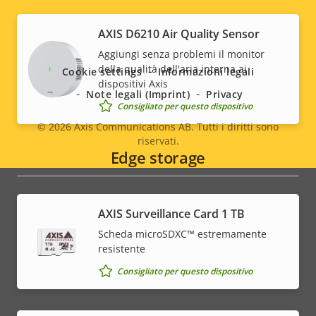
Social
AXIS D6210 Air Quality Sensor
Aggiungi senza problemi il monitor
menu
della qualità dell'aria interna ai
Cookie settings
Informazioni legali
dispositivi Axis
Note legali (Imprint)
Privacy
Consigliato per questo dispositivo
© 2026
Axis Communications AB. Tutti i diritti sono
riservati.
Legal
Edge storage
menu
AXIS Surveillance Card 1 TB
Scheda microSDXC™ estremamente
resistente
Consigliato per questo dispositivo