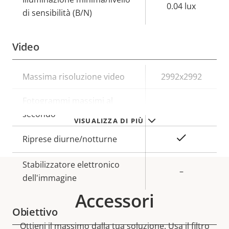
0.04 lux
di sensibilità (B/N)
Video
Descrizione
Massima risoluzione video
Valore
2992x2992
della
della
Fotogrammi massimi al
proprietà
proprietà
25/30
secondo
VISUALIZZA DI PIÙ
Sì
Riprese diurne/notturne
Stabilizzatore elettronico
–
dell'immagine
Accessori
Obiettivo
Ottieni il massimo dalla tua soluzione. Usa il filtro