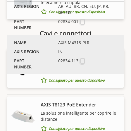
telecamere a cupola
AR, AU, BR, CN, EU, JP, KR,
Consigliato per questo dispositivo
UK, US
02834-001
Cavi e connettori
AXIS M4318-PLR
IN
AXIS Long Range PoE Extender Kit
02834-113
Soluzione solida per la copertura di
lunghe distanze
Consigliato per questo dispositivo
NOTA
AXIS T8129 PoE Extender
I dispositivi Axis possono essere soggetti alle
La soluzione intelligente per coprire le
distanze
normative sul controllo delle esportazioni degli Stati
Uniti e dell'UE, oltre ad altre legislazioni nazionali sul
Consigliato per questo dispositivo