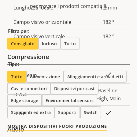
per trovare i prodotti compatibili.
Descrizione
Lunghezza focale
Valore
1.2 mm
della
della
Campo visivo orizzontale
182 °
proprietà
proprietà
Filtra per:
Campo visivo verticale
182 °
Consigliato
Incluso
Tutto
Compressione
Tipo:
Descrizione
Valore
Sì
Zipstream
Tutto
Alimentazione
Alloggiamenti e armadietti
della
della
Cavi e connettori
Dispositivi portcast
proprietà
proprietà
Baseline,
H.264
High, Main
Edge storage
Environmental sensors
Strumenti ed extra
Supporti
Switch
Sì
H.265
MOSTRA DISPOSITIVI FUORI PRODUZIONE
Audio