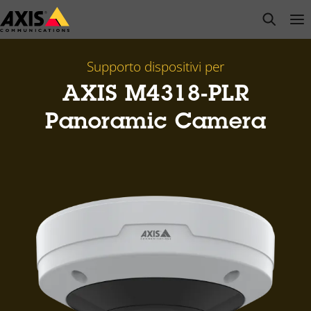
Salta
open s
Op
Clo
al
contenuto
principale
Supporto dispositivi per
AXIS M4318-PLR
Panoramic Camera