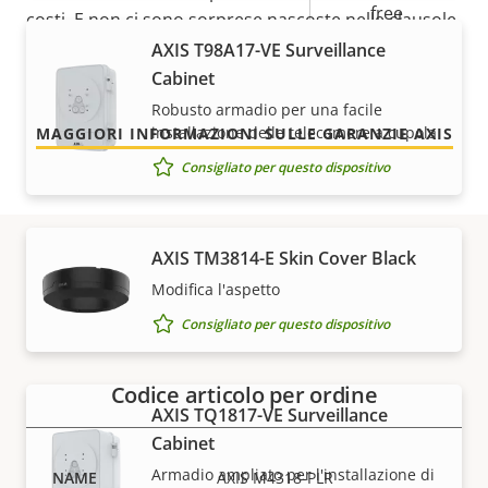
free
costi. E non ci sono sorprese nascoste nelle clausole
scritte in piccolo: otterrai esattamente quello che
AXIS T98A17-VE Surveillance
promettiamo.
Cabinet
Robusto armadio per una facile
installazione delle telecamere a cupola
MAGGIORI INFORMAZIONI SULLE GARANZIE AXIS
Consigliato per questo dispositivo
AXIS TM3814-E Skin Cover Black
Modifica l'aspetto
Codici
Consigliato per questo dispositivo
Codice articolo per ordine
AXIS TQ1817-VE Surveillance
Cabinet
Armadio ampliato per l'installazione di
AXIS M4318-PLR