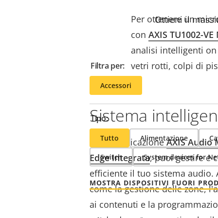
Per ottenere un micro
Ottieni il massi
con
AXIS TU1002-VE 
analisi intelligenti 
vetri rotti, colpi di p
Filtra per:
Accessori
Sistema intelligen
Tipo:
Tutto
Alimentazione
Ca
Con l'applicazione
AXIS Audio
Edge integrata
, puoi gestire e
Switch
System devices for N
efficiente il tuo sistema audio. 
MOSTRA DISPOSITIVI FUORI PRO
come la gestione delle zone, l'
ai contenuti e la programmazio