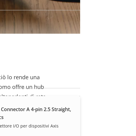
ciò lo rende una
omo offre un hub
ltoparlanti di rete
t, computer,
 Connector A 4-pin 2.5 Straight,
cs
ttore I/O per dispositivi Axis