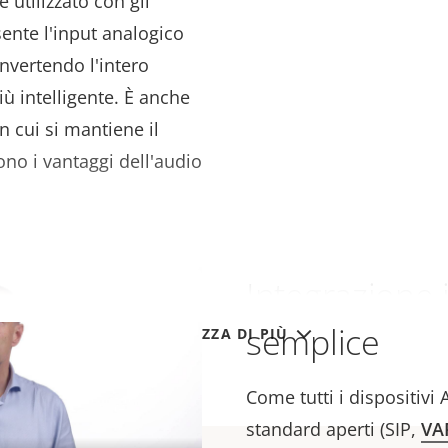
e utilizzato con gli
sente l'input analogico
nvertendo l'intero
ù intelligente. È anche
n cui si mantiene il
no i vantaggi dell'audio
Integrazione i
semplice
VISUALIZZA DI PIÙ
Come tutti i dispositivi 
standard aperti (SIP,
VA