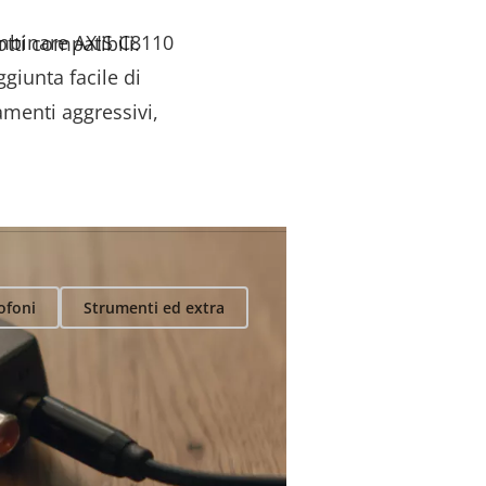
ombinare AXIS C8110
otti compatibili.
giunta facile di
amenti aggressivi,
ofoni
Strumenti ed extra