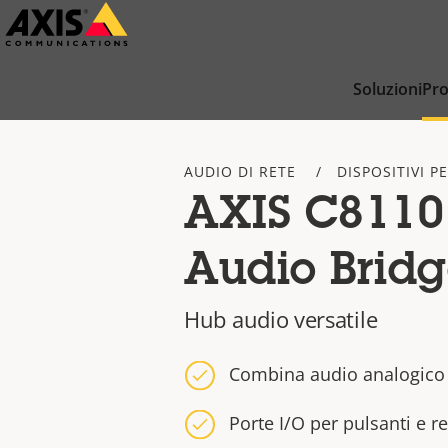
Salta
al
contenuto
Soluzioni
Pro
principale
AUDIO DI RETE
DISPOSITIVI P
AXIS C8110
Audio Brid
Hub audio versatile
Combina audio analogico 
Porte I/O per pulsanti e re