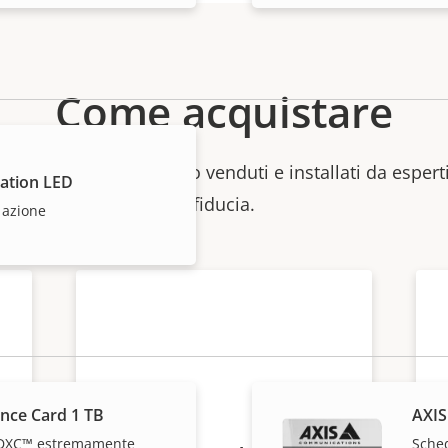
Come acquistare
 singoli prodotti vengono venduti e installati da esperti
cation LED
fiducia.
 azione
ance Card 1 TB
AXIS
DXC™ estremamente
Sche