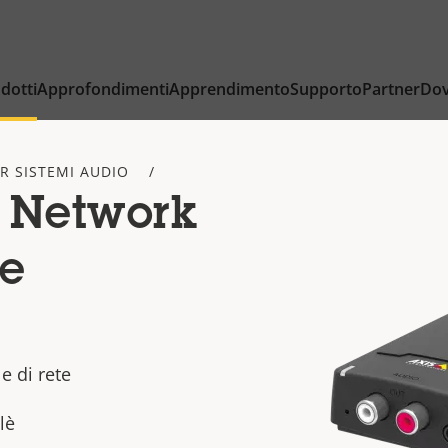
dotti
Approfondimenti
Apprendimento
Supporto
Partner
Dov
ER SISTEMI AUDIO
 Network
ge
e di rete
lè