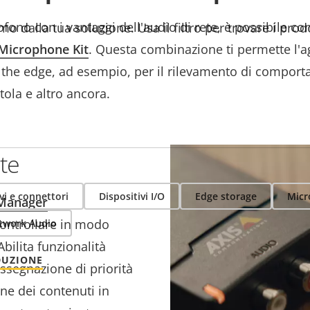
fono con i vantaggi dell'audio di rete, è possibile c
mo dalla tua soluzione. Usa il filtro per trovare i prod
Microphone Kit
. Questa combinazione ti permette l'ag
on the edge, ad esempio, per il rilevamento di comport
istola e altro ancora.
te
vi e connettori
Dispositivi I/O
Edge storage
Micr
 Manager
 controllare in modo
etwork Audio
Abilita funzionalità
DUZIONE
assegnazione di priorità
ne dei contenuti in