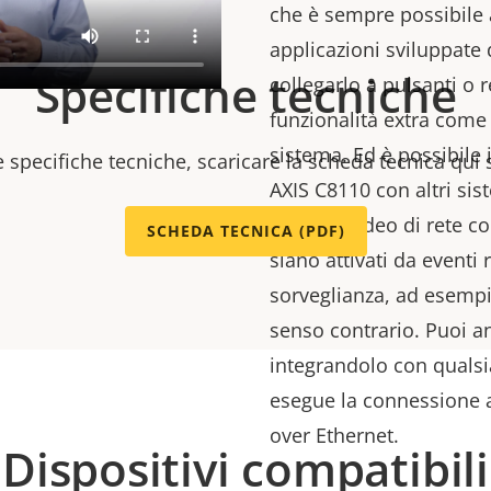
che è sempre possibile 
applicazioni sviluppate 
Specifiche tecniche
collegarlo a pulsanti o 
funzionalità extra come 
sistema. Ed è possibile
e specifiche tecniche, scaricare la scheda tecnica qui 
AXIS C8110 con altri sis
sistema video di rete c
SCHEDA TECNICA (PDF)
siano attivati da eventi 
sorveglianza, ad esempi
senso contrario. Puoi a
integrandolo con qualsia
esegue la connessione 
over Ethernet.
Dispositivi compatibili