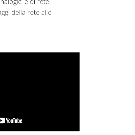
alogici e di rete.
ggi della rete alle