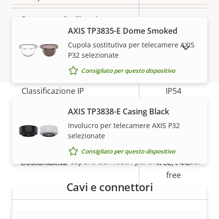
Pronta per l'utilizzo in
–
AXIS TP3835-E Dome Smoked
ambienti esterni
Cupola sostitutiva per telecamere AXIS
MOSTRA DISPOSITIVI FUORI PRODUZIONE
Classe di resistenza agli atti
P32 selezionate
IK10
vandalici
Consigliato per questo dispositivo
Classificazione IP
IP54
AXIS TP3838-E Casing Black
Progettato per la
Come acquistare
Sì
Involucro per telecamere AXIS P32
riverniciatura
selezionate
Le soluzioni Axis e i singoli prodotti vengono venduti
BFR/CFR
Consigliato per questo dispositivo
e installati da esperti dei nostri partner di fiducia.
Sostenibilità
free, PVC
free
Cavi e connettori