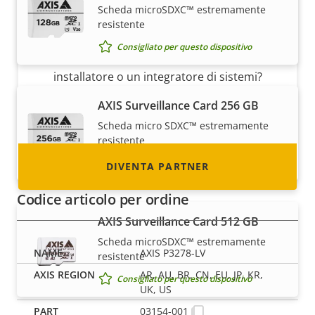
Scheda microSDXC™ estremamente
resistente
Diventa partner
Consigliato per questo dispositivo
Sei un rivenditore, un distributore, un
installatore o un integratore di sistemi?
Abbiamo partner in quasi tutti i paesi del
AXIS Surveillance Card 256 GB
mondo. Scopri come diventarlo!
Scheda micro SDXC™ estremamente
resistente
Consigliato per questo dispositivo
DIVENTA PARTNER
Codice articolo per ordine
AXIS Surveillance Card 512 GB
Scheda microSDXC™ estremamente
AXIS P3278-LV
resistente
AR, AU, BR, CN, EU, JP, KR,
Consigliato per questo dispositivo
UK, US
03154-001