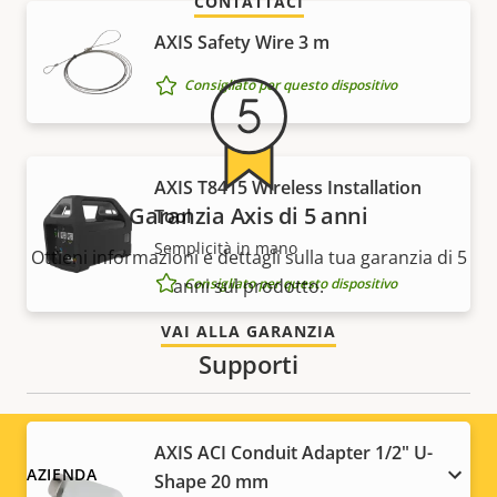
CONTATTACI
AXIS Safety Wire 3 m
Consigliato per questo dispositivo
AXIS T8415 Wireless Installation
Garanzia Axis di 5 anni
Tool
Semplicità in mano
Ottieni informazioni e dettagli sulla tua garanzia di 5
Consigliato per questo dispositivo
anni sul prodotto.
VAI ALLA GARANZIA
Supporti
AXIS ACI Conduit Adapter 1/2" U-
Footer
AZIENDA
Shape 20 mm