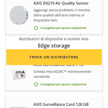
AXIS D6210 Air Quality Sensor
Aggiungi senza problemi il monitor
Desideri vendere i dispositivi Axis?
della qualità dell'aria interna ai
dispositivi Axis
Sei interessato a diventare un rivenditore?
Consigliato per questo dispositivo
Trova le informazioni di contatto per i
distributori di dispositivi e sistemi Axis.
Edge storage
TROVA UN DISTRIBUTORE
AXIS Surveillance Card 1 TB
Scheda microSDXC™ estremamente
resistente
Consigliato per questo dispositivo
AXIS Surveillance Card 128 GB