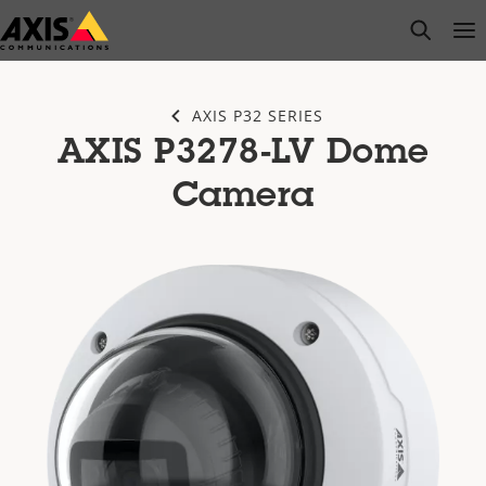
Salta
open s
Op
Clo
al
contenuto
principale
AXIS P32 SERIES
AXIS P3278-LV Dome
Camera