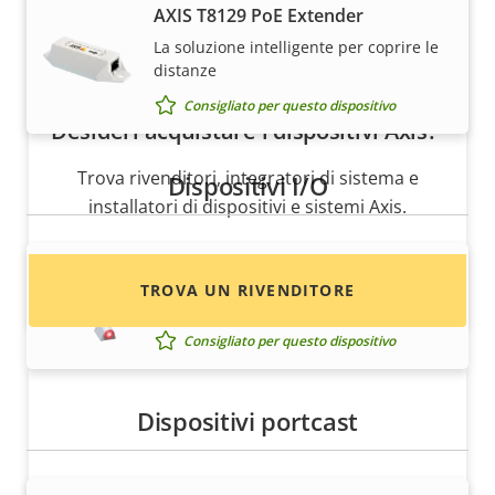
AXIS T8129 PoE Extender
La soluzione intelligente per coprire le
distanze
Consigliato per questo dispositivo
Desideri acquistare i dispositivi Axis?
Trova rivenditori, integratori di sistema e
Dispositivi I/O
installatori di dispositivi e sistemi Axis.
AXIS I/O Indication LED
TROVA UN RIVENDITORE
Sorveglianza in azione
Consigliato per questo dispositivo
Dispositivi portcast