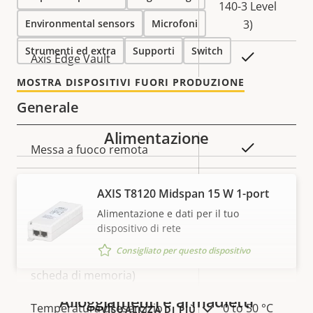
140-3 Level
Environmental sensors
Microfoni
3)
Strumenti ed extra
Supporti
Switch
Sì
Axis Edge Vault
MOSTRA DISPOSITIVI FUORI PRODUZIONE
Generale
Alimentazione
Descrizione
Valore
Sì
Messa a fuoco remota
della
della
proprietà
proprietà
Sì
Zoom remoto
AXIS T8120 Midspan 15 W 1-port
Alimentazione e dati per il tuo
Sì
IR incorporata
dispositivo di rete
Consigliato per questo dispositivo
Archiviazione locale (slot per
Sì
scheda di memoria)
Alloggiamenti e armadietti
Temperatura di esercizio
0 to 50 °C
VISUALIZZA DI PIÙ