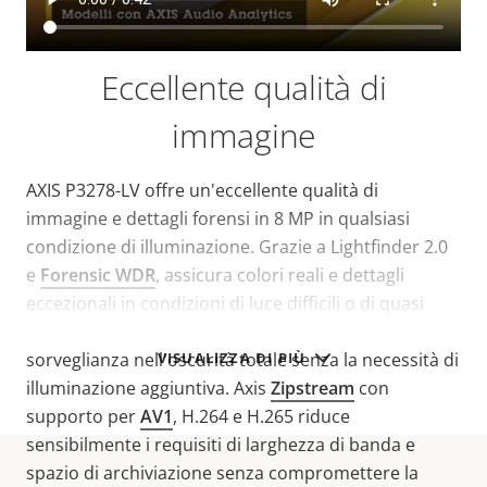
Eccellente qualità di
immagine
AXIS P3278-LV offre un'eccellente qualità di
immagine e dettagli forensi in 8 MP in qualsiasi
condizione di illuminazione. Grazie a Lightfinder 2.0
e
Forensic WDR
, assicura colori reali e dettagli
eccezionali in condizioni di luce difficili o di quasi
completa oscurità. Inoltre,
OptimizedIR
consente la
VISUALIZZA DI PIÙ
sorveglianza nell'oscurità totale senza la necessità di
illuminazione aggiuntiva. Axis
Zipstream
con
supporto per
AV1
, H.264 e H.265 riduce
sensibilmente i requisiti di larghezza di banda e
spazio di archiviazione senza compromettere la