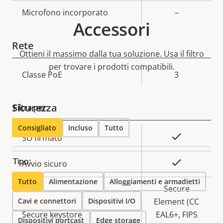
proprietà
Microfono incorporato
proprietà
–
Accessori
Rete
Ottieni il massimo dalla tua soluzione. Usa il filtro
per trovare i prodotti compatibili.
Descrizione
Classe PoE
Valore
3
della
della
proprietà
proprietà
Sicurezza
Filtra per:
Consigliato
Incluso
Tutto
Descrizione
Valore
Sì
SO firmato
della
della
Tipo:
proprietà
proprietà
Sì
Avvio sicuro
Tutto
Alimentazione
Alloggiamenti e armadietti
Secure
Cavi e connettori
Dispositivi I/O
Element (CC
Secure keystore
EAL6+, FIPS
Dispositivi portcast
Edge storage