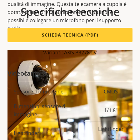
qualità di immagine. Questa telecamera a cupola è
Specifiche tecniche
dotata di una presa audio integrata, quindi è
possibile collegare un microfono per il supporto
audio.
SCHEDA TECNICA (PDF)
Varianti: AXIS P3278-LV
Videocamera
Descrizione
Sensore di immagine
Valore
CMOS
della
della
Dimensioni sensore di
proprietà
proprietà
1/1.8"
immagine
Lightfinder
Lightfinder
2.0