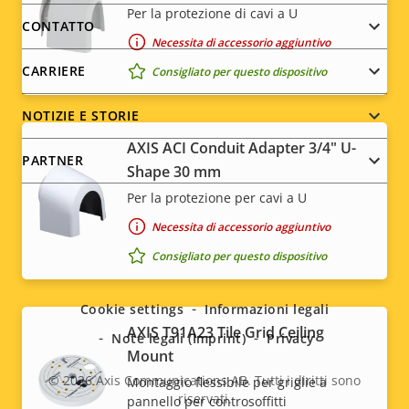
Per la protezione di cavi a U
menu
CONTATTO
Necessita di accessorio aggiuntivo
CARRIERE
Consigliato per questo dispositivo
NOTIZIE E STORIE
AXIS ACI Conduit Adapter 3/4" U-
PARTNER
Shape 30 mm
Per la protezione per cavi a U
Necessita di accessorio aggiuntivo
Social
Consigliato per questo dispositivo
menu
Cookie settings
Informazioni legali
AXIS T91A23 Tile Grid Ceiling
Note legali (Imprint)
Privacy
Mount
© 2026
Axis Communications AB. Tutti i diritti sono
Montaggio flessibile per griglie a
riservati.
pannello per controsoffitti