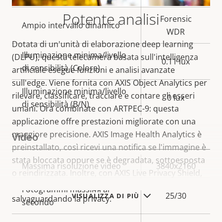
Potente analisi
Forensic
Ampio intervallo dinamico
WDR
Dotata di un'unità di elaborazione deep learning
Illuminazione minima/livello
(DLPU), questa telecamera basata sull'intelligenza
0.11 lux
di sensibilità (Colore)
artificiale esegue funzioni e analisi avanzate
sull'edge. Viene fornita con AXIS Object Analytics per
Illuminazione minima/livello
rilevare, classificare, tracciare e contare gli esseri
0 lux
di sensibilità (B/N)
umani. Ora combinate con ARTPEC-9: questa
applicazione offre prestazioni migliorate con una
maggiore precisione. AXIS Image Health Analytics è
Video
preinstallato, così ricevi una notifica se l'immagine è
stata bloccata oppure se è degradata, sottoesposta
Descrizione
Massima risoluzione video
Valore
3840x2160
o reindirizzata. Inoltre, con AXIS Live Privacy Shield,
della
della
semplifica il monitoraggio remoto delle attività
Fotogrammi massimi al
proprietà
proprietà
25/30
VISUALIZZA DI PIÙ
salvaguardando la privacy.
secondo