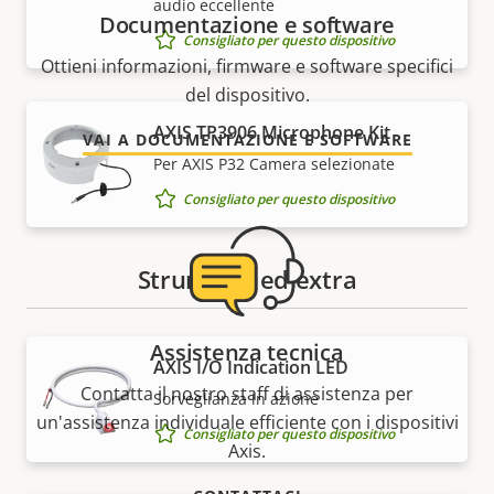
audio eccellente
Documentazione e software
Consigliato per questo dispositivo
Ottieni informazioni, firmware e software specifici
del dispositivo.
AXIS TP3906 Microphone Kit
VAI A DOCUMENTAZIONE E SOFTWARE
Per AXIS P32 Camera selezionate
Consigliato per questo dispositivo
Strumenti ed extra
Assistenza tecnica
AXIS I/O Indication LED
Contatta il nostro staff di assistenza per
Sorveglianza in azione
un'assistenza individuale efficiente con i dispositivi
Consigliato per questo dispositivo
Axis.