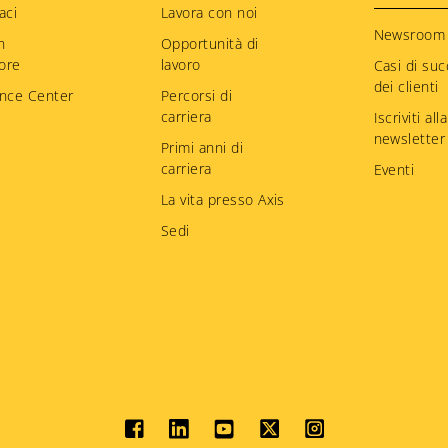
aci
Lavora con noi
Newsroom
n
Opportunità di
tore
lavoro
Casi di su
dei clienti
nce Center
Percorsi di
carriera
Iscriviti alla
newsletter
Primi anni di
carriera
Eventi
La vita presso Axis
Sedi
Social