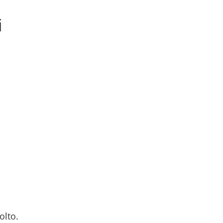
i
olto.