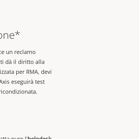
ione*
isce un reclamo
 dà il diritto alla
rizzata per RMA, devi
Axis eseguirà test
 ricondizionata.
atta pure l'
helpdesk