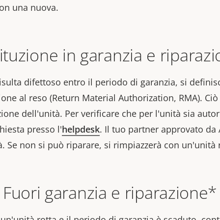
 con una nuova.
ituzione in garanzia e riparaz
isulta difettoso entro il periodo di garanzia, si defin
zione al reso (Return Material Authorization, RMA). Ciò ti
ione dell'unità. Per verificare che per l'unità sia auto
iesta presso l'
helpdesk
. Il tuo partner approvato da 
rà. Se non si può riparare, si rimpiazzerà con un'unità
Fuori garanzia e riparazione*
un'unità rotta e il periodo di garanzia è scaduto, cont