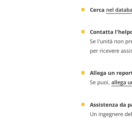
Cerca
nel datab
Contatta l'help
Se l'unità non pr
per ricevere ass
Allega un repor
Se puoi,
allega u
Assistenza da p
Un ingegnere del 