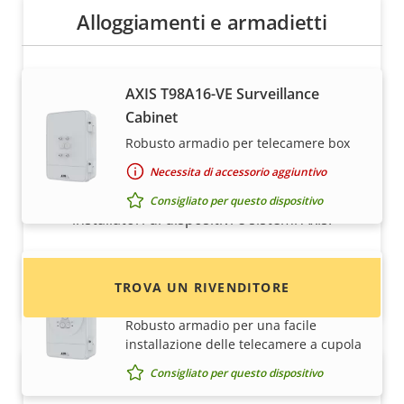
Alloggiamenti e armadietti
AXIS T98A16-VE Surveillance
Cabinet
Robusto armadio per telecamere box
Desideri acquistare i dispositivi Axis?
Necessita di accessorio aggiuntivo
Trova rivenditori, integratori di sistema e
Consigliato per questo dispositivo
installatori di dispositivi e sistemi Axis.
AXIS T98A17-VE Surveillance
TROVA UN RIVENDITORE
Cabinet
Robusto armadio per una facile
installazione delle telecamere a cupola
Consigliato per questo dispositivo