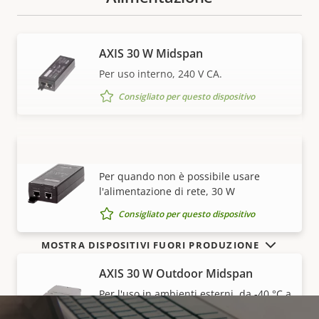
AXIS 30 W Midspan
Per uso interno, 240 V CA.
Consigliato per questo dispositivo
AXIS 30 W Midspan AC/DC
VISUALIZZA DI PIÙ
Per quando non è possibile usare
l'alimentazione di rete, 30 W
Consigliato per questo dispositivo
MOSTRA DISPOSITIVI FUORI PRODUZIONE
AXIS 30 W Outdoor Midspan
Per l'uso in ambienti esterni, da -40 °C a
65 °C