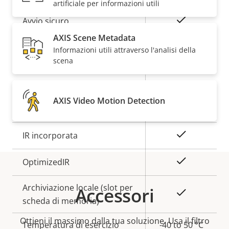
artificiale per informazioni utili
della
della
proprietà
proprietà
Sì
Avvio sicuro
AXIS Scene Metadata
Informazioni utili attraverso l'analisi della
Generale
scena
Descrizione
Messa a fuoco remota
Valore
–
della
della
AXIS Video Motion Detection
Zoom remoto
–
proprietà
proprietà
Sì
IR incorporata
Sì
OptimizedIR
Archiviazione locale (slot per
Accessori
Sì
scheda di memoria)
Ottieni il massimo dalla tua soluzione. Usa il filtro
Temperatura di esercizio
-40 to 50 °C