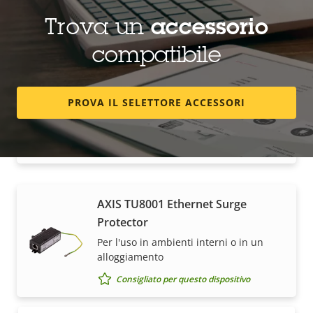
Consigliato per questo dispositivo
Trova un
accessorio
compatibile
AXIS T8061 Ethernet Surge
Protector
PROVA IL SELETTORE ACCESSORI
Protegge i dispositivi per ambienti
esterni dalle sovratensioni
Consigliato per questo dispositivo
AXIS TU8001 Ethernet Surge
Come acquistare
Protector
Per l'uso in ambienti interni o in un
Le soluzioni Axis e i singoli prodotti vengono venduti
alloggiamento
e installati da esperti dei nostri partner di fiducia.
Consigliato per questo dispositivo