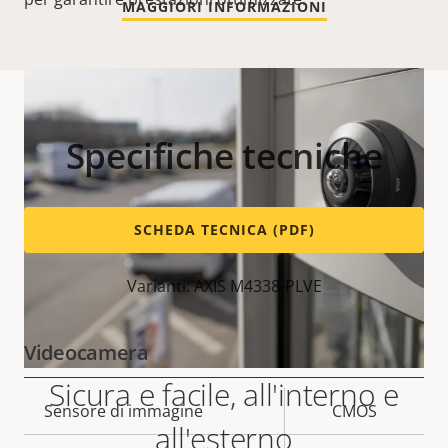
MAGGIORI INFORMAZIONI
Specifiche tecniche
SCHEDA TECNICA (PDF)
Varianti: AXIS M4338-PLVE
Videocamera
Sicura e facile, all'interno e
Descrizione
Sensore di immagine
Valore
CMOS
all'esterno
della
della