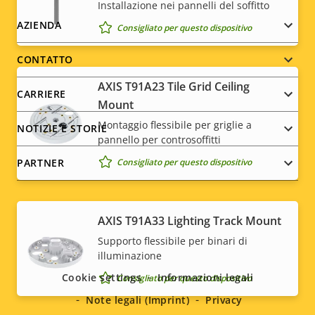
Installazione nei pannelli del soffitto
Footer
AZIENDA
Consigliato per questo dispositivo
menu
CONTATTO
AXIS T91A23 Tile Grid Ceiling
CARRIERE
Mount
Montaggio flessibile per griglie a
NOTIZIE E STORIE
pannello per controsoffitti
Consigliato per questo dispositivo
PARTNER
AXIS T91A33 Lighting Track Mount
Social
Supporto flessibile per binari di
illuminazione
menu
Cookie settings
Informazioni legali
Consigliato per questo dispositivo
Note legali (Imprint)
Privacy