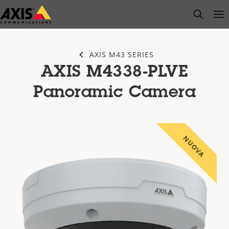
Salta
open s
Op
Clo
al
contenuto
principale
AXIS M43 SERIES
AXIS M4338-PLVE
Panoramic Camera
NUOVA