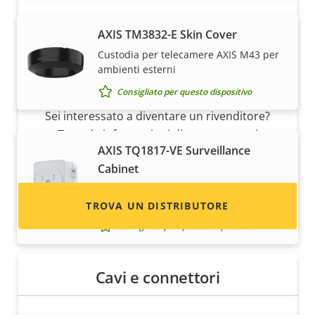
AXIS TM3832-E Skin Cover
Custodia per telecamere AXIS M43 per
ambienti esterni
Desideri vendere i dispositivi Axis?
Consigliato per questo dispositivo
Sei interessato a diventare un rivenditore?
Trova le informazioni di contatto per i
AXIS TQ1817-VE Surveillance
distributori di dispositivi e sistemi Axis.
Cabinet
Armadio ampliato per l'installazione di
telecamere a cupola
TROVA UN DISTRIBUTORE
Consigliato per questo dispositivo
Cavi e connettori