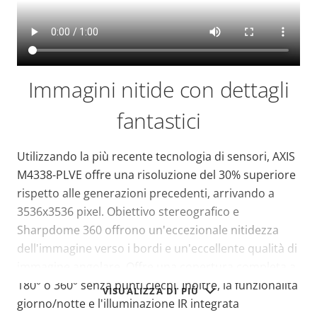
Immagini nitide con dettagli
fantastici
Utilizzando la più recente tecnologia di sensori, AXIS
M4338-PLVE offre una risoluzione del 30% superiore
rispetto alle generazioni precedenti, arrivando a
3536x3536 pixel. Obiettivo stereografico e
Sharpdome 360 offrono un'eccezionale nitidezza
dell'immagine verso i bordi e un'eccellente qualità di
immagine angolare. Offre una copertura completa a
180° o 360° senza punti ciechi. Inoltre, la funzionalità
VISUALIZZA DI PIÙ
giorno/notte e l'illuminazione IR integrata