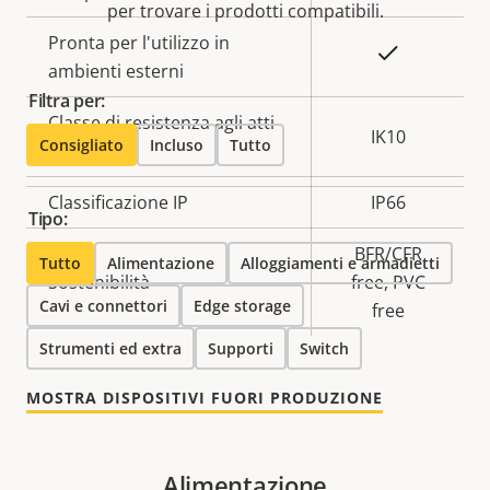
per trovare i prodotti compatibili.
Pronta per l'utilizzo in
Sì
ambienti esterni
Filtra per:
Classe di resistenza agli atti
IK10
Consigliato
Incluso
Tutto
vandalici
Classificazione IP
IP66
Tipo:
BFR/CFR
Tutto
Alimentazione
Alloggiamenti e armadietti
Sostenibilità
free, PVC
Cavi e connettori
Edge storage
free
Strumenti ed extra
Supporti
Switch
MOSTRA DISPOSITIVI FUORI PRODUZIONE
Alimentazione