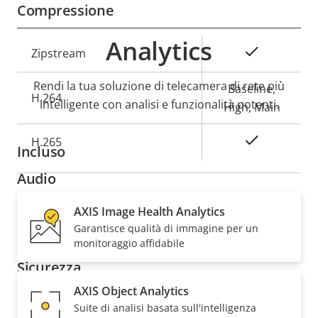
Compressione
Analytics
Descrizione
Valore
Sì
Zipstream
della
della
Rendi la tua soluzione di telecamera di rete più
proprietà
proprietà
Baseline,
H.264
intelligente con analisi e funzionalità potenti.
High, Main
Sì
H.265
Incluso
Audio
AXIS Image Health Analytics
Descrizione
Supporto audio
Valore
–
Garantisce qualità di immagine per un
della
della
monitoraggio affidabile
proprietà
proprietà
Sicurezza
AXIS Object Analytics
Descrizione
Suite di analisi basata sull'intelligenza
Valore
Sì
SO firmato