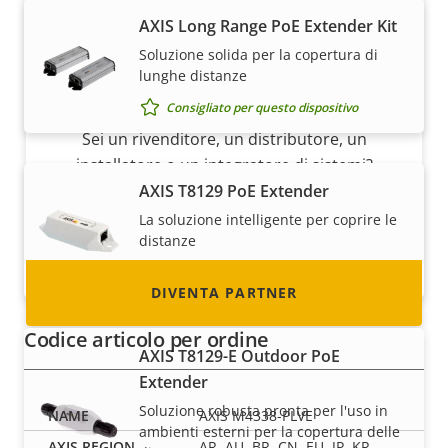
AXIS Long Range PoE Extender Kit
Soluzione solida per la copertura di
lunghe distanze
Diventa partner
Consigliato per questo dispositivo
Sei un rivenditore, un distributore, un
installatore o un integratore di sistemi?
Abbiamo partner in quasi tutti i paesi del
AXIS T8129 PoE Extender
mondo. Scopri come diventarlo!
La soluzione intelligente per coprire le
distanze
Consigliato per questo dispositivo
DIVENTA PARTNER
Codice articolo per ordine
AXIS T8129-E Outdoor PoE
Extender
Soluzione robusta pronta per l'uso in
AXIS M4338-PLVE
ambienti esterni per la copertura delle
AR, AU, BR, CN, EU, JP, KR,