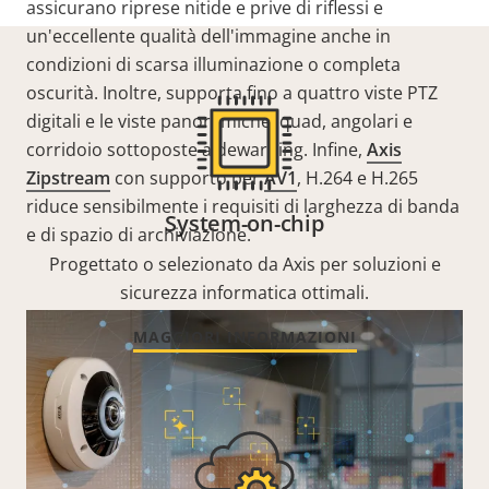
assicurano riprese nitide e prive di riflessi e
un'eccellente qualità dell'immagine anche in
condizioni di scarsa illuminazione o completa
oscurità. Inoltre, supporta fino a quattro viste PTZ
digitali e le viste panoramiche, quad, angolari e
corridoio sottoposte a dewarping. Infine,
Axis
Zipstream
con supporto per
AV1
, H.264 e H.265
riduce sensibilmente i requisiti di larghezza di banda
System-on-chip
e di spazio di archiviazione.
Progettato o selezionato da Axis per soluzioni e
sicurezza informatica ottimali.
MAGGIORI INFORMAZIONI