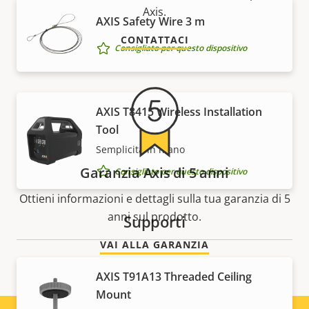
Axis.
AXIS Safety Wire 3 m
CONTATTACI
Consigliato per questo dispositivo
AXIS T8415 Wireless Installation
Tool
Semplicità in mano
Garanzia Axis di 5 anni
Consigliato per questo dispositivo
Ottieni informazioni e dettagli sulla tua garanzia di 5
anni sul prodotto.
Supporti
VAI ALLA GARANZIA
AXIS T91A13 Threaded Ceiling
Mount