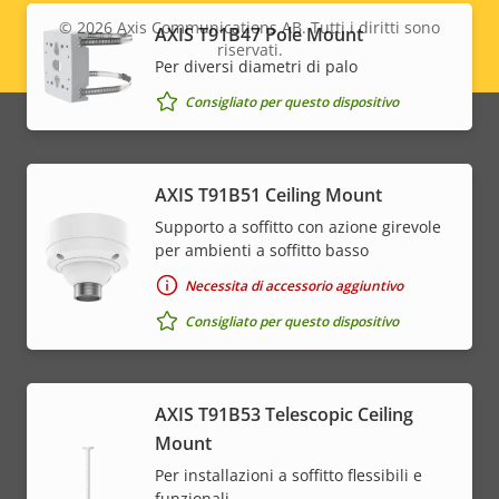
© 2026
Axis Communications AB. Tutti i diritti sono
AXIS T91B47 Pole Mount
riservati.
Legal
Per diversi diametri di palo
Consigliato per questo dispositivo
menu
AXIS T91B51 Ceiling Mount
Supporto a soffitto con azione girevole
per ambienti a soffitto basso
Necessita di accessorio aggiuntivo
Consigliato per questo dispositivo
AXIS T91B53 Telescopic Ceiling
Mount
Per installazioni a soffitto flessibili e
funzionali