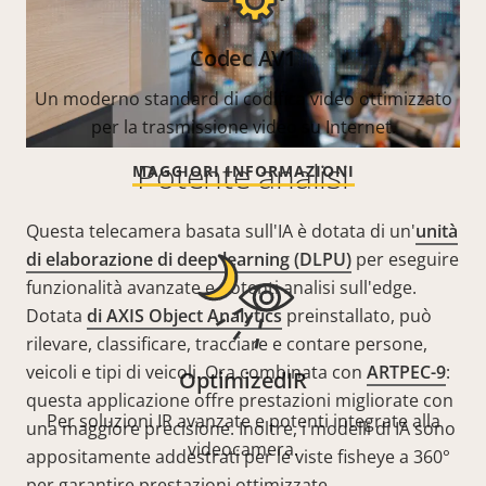
Codec AV1
Un moderno standard di codifica video ottimizzato
per la trasmissione video su Internet.
Potente analisi
MAGGIORI INFORMAZIONI
Questa telecamera basata sull'IA è dotata di un'
unità
di elaborazione di deep learning (DLPU)
per eseguire
funzionalità avanzate e potenti analisi sull'edge.
Dotata
di AXIS Object Analytics
preinstallato, può
rilevare, classificare, tracciare e contare persone,
veicoli e tipi di veicoli. Ora combinata con
ARTPEC-9
:
OptimizedIR
questa applicazione offre prestazioni migliorate con
Per soluzioni IR avanzate e potenti integrate alla
una maggiore precisione. Inoltre, i modelli di IA sono
videocamera.
appositamente addestrati per le viste fisheye a 360°
per garantire prestazioni ottimizzate.