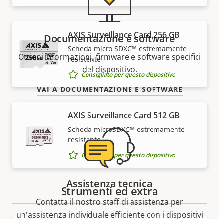
AXIS Surveillance Card 256 GB
Documentazione e software
Scheda micro SDXC™ estremamente
Ottieni informazioni, firmware e software specifici
resistente
del dispositivo.
Consigliato per questo dispositivo
VAI A DOCUMENTAZIONE E SOFTWARE
AXIS Surveillance Card 512 GB
Scheda microSDXC™ estremamente
resistente
Consigliato per questo dispositivo
Assistenza tecnica
Strumenti ed extra
Contatta il nostro staff di assistenza per
un'assistenza individuale efficiente con i dispositivi