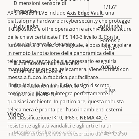
Dimensioni sensore di
proprietà
proprietà
1/1.6"
immagine
AXIS M4338-PLVE include
Axis Edge Vault
, una
piattaforma hardware di cybersecurity che protegge
Lightfinder
Lightfinder
il dispositivo e offre operazioni e archiviazione sicure
delle chiavi certificate FIPS 140-3 livello 3. Con la
Forensic
Ampio intervallo dinamico
funzionalità di rotazione digitale, è possibile regolare
WDR
in remoto la rotazione della panoramica della
telecamera, senza che sia necessario eseguirla
Illuminazione minima/livello
0.08 lux
manualmente su ogni telecamera. Viene fornita con
di sensibilità (Colore)
messa a fuoco in fabbrica per facilitare
l'installazione. Inoltre, il suo design discreto,
Illuminazione minima/livello
0 lux
compatto e piatto si integra perfettamente in
di sensibilità (B/N)
qualsiasi ambiente. In particolare, questa robusta
telecamera è pronta per l'uso in ambienti esterni
Video
con classificazione IK10, IP66 e
NEMA 4X
, è
resistente agli atti vandalici e agli urti e ha un
Descrizione
Massima risoluzione video
Valore
3536x3536
intervallo di temperatura di esercizio da -40 °C a 50