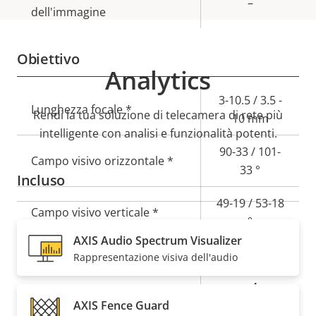
–
dell'immagine
Obiettivo
Analytics
Descrizione
Valore
3-10.5 / 3.5 -
Lunghezza focale *
Rendi la tua soluzione di telecamera di rete più
della
della
10 mm
intelligente con analisi e funzionalità potenti.
proprietà
proprietà
90-33 / 101-
Campo visivo orizzontale *
33 °
Incluso
49-19 / 53-18
Campo visivo verticale *
°
AXIS Audio Spectrum Visualizer
Attacco obiettivo
CS
Rappresentazione visiva dell'audio
Sì
Obiettivo sostituibile
AXIS Fence Guard