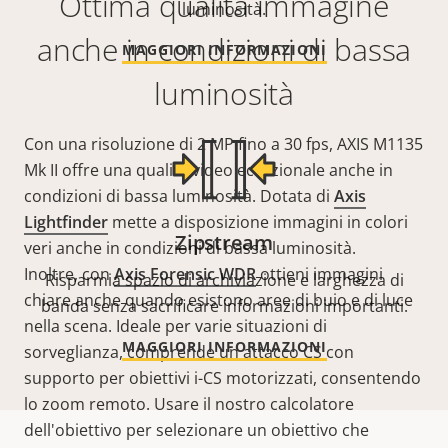
Ottima qualità immagine
luminosità.
anche in condizioni di bassa
MAGGIORI INFORMAZIONI
luminosità
Con una risoluzione di 2 MP fino a 30 fps, AXIS M1135
Mk II offre una qualità video eccezionale anche in
condizioni di bassa luminosità. Dotata di
Axis
Lightfinder
mette a disposizione immagini in colori
Zipstream
veri anche in condizioni di bassa luminosità.
Inoltre, con
Axis Forensic WDR
ottieni immagini
Risparmia spazio di archiviazione e larghezza di
chiare anche quando esistono aree di buio e di luce
banda senza sacrificare informazioni importanti.
nella scena. I
deale per varie situazioni di
MAGGIORI INFORMAZIONI
sorveglianza, comprende un
attacco CS con
supporto per obiettivi i-CS motorizzati, consentendo
lo zoom remoto. Usare il nostro calcolatore
dell'obiettivo per selezionare un obiettivo che