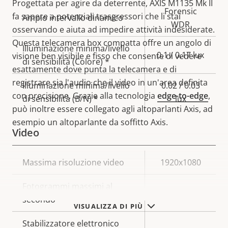
Progettata per agire da deterrente, AXIS M1135 Mk II
Forensic
fa sapere a potenziali trasgressori che li stai
Ampio intervallo dinamico
WDR
osservando e aiuta ad impedire attività indesiderate.
Questa telecamera box compatta offre un angolo di
Illuminazione minima/livello
0.1 / 0.17 lux
visione ben visibile e fisso che consente di vedere
di sensibilità (Colore) *
esattamente dove punta la telecamera e di
registrare sia l'audio che il video in un'area definita
Illuminazione minima/livello
0.02 / 0.03
con precisione. Grazie alla tecnologia
edge-to-edge
,
di sensibilità (B/N) *
lux
può inoltre essere collegato agli altoparlanti Axis, ad
esempio un altoparlante da soffitto Axis.
Video
Descrizione
Massima risoluzione video
Valore
1920x1080
della
della
Fotogrammi massimi al
proprietà
proprietà
30
secondo
VISUALIZZA DI PIÙ
Stabilizzatore elettronico