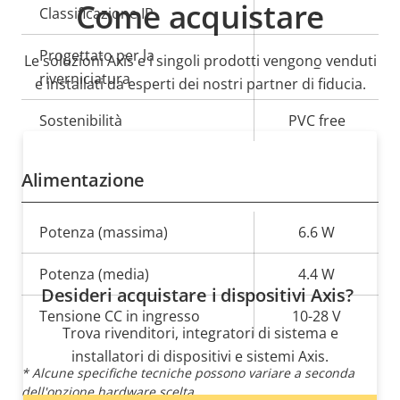
Come acquistare
Classificazione IP
-
Progettato per la
Le soluzioni Axis e i singoli prodotti vengono venduti
–
riverniciatura
e installati da esperti dei nostri partner di fiducia.
Sostenibilità
PVC free
Alimentazione
Descrizione
Potenza (massima)
Valore
6.6 W
della
della
Potenza (media)
4.4 W
proprietà
proprietà
Desideri acquistare i dispositivi Axis?
Tensione CC in ingresso
10-28 V
Trova rivenditori, integratori di sistema e
installatori di dispositivi e sistemi Axis.
* Alcune specifiche tecniche possono variare a seconda
dell'opzione hardware scelta.