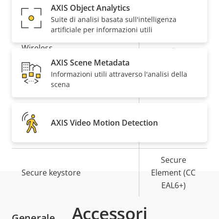
AXIS Object Analytics
Suite di analisi basata sull'intelligenza
Descrizione
Classe PoE
Valore
3
artificiale per informazioni utili
della
della
Wireless
–
proprietà
proprietà
AXIS Scene Metadata
Informazioni utili attraverso l'analisi della
Sicurezza
scena
Descrizione
Valore
Sì
SO firmato
della
della
AXIS Video Motion Detection
proprietà
proprietà
Sì
Avvio sicuro
Secure
Secure keystore
Element (CC
EAL6+)
Accessori
Generale