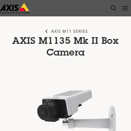
Salta
open s
Op
Clo
al
contenuto
principale
AXIS M11 SERIES
AXIS M1135 Mk II Box
Camera