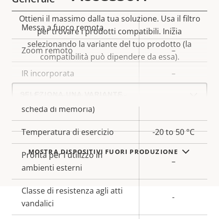
Ottieni il massimo dalla tua soluzione. Usa il filtro
Descrizione
Messa a fuoco remota
Valore
–
per trovare i prodotti compatibili.
Inizia
della
della
selezionando la variante del tuo prodotto (la
Zoom remoto
–
proprietà
proprietà
compatibilità può dipendere da essa).
IR incorporata
–
Select
a
Archiviazione locale (slot per
Sì
product
scheda di memoria)
variant:
Temperatura di esercizio
-20 to 50 °C
MOSTRA DISPOSITIVI FUORI PRODUZIONE
Pronta per l'utilizzo in
–
ambienti esterni
Classe di resistenza agli atti
-
vandalici