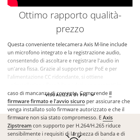
Ottimo rapporto qualità-
prezzo
Questa conveniente telecamera Axis M-line include
un microfono integrato e la registrazione audio,
consentendo di ascoltare e registrare l'audio in
un'area fissa. Grazie al supporto per PoE e per
l'alimentazione CC ridondante, si ottiene
un'installazione flessibile e i dati sono protetti in
caso di mancanza di corrente. Comprende
il
VISUALIZZA DI PIÙ
firmware firmato e l'avvio sicuro
per assicurare che
venga installato solo firmware autorizzato e che il
firmware non sia stato compromesso. E
Axis
Zipstream
con supporto per H.264/H.265 riduce
sensibilmente i requisiti di larghezza di banda e di