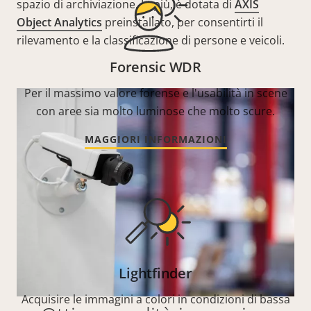
spazio di archiviazione. In più, è dotata di
AXIS
Object Analytics
preinstallato, per consentirti il
rilevamento e la classificazione di persone e veicoli.
Forensic WDR
Per il massimo valore forense e l'usabilità in scene
con aree sia molto luminose che molto scure.
MAGGIORI INFORMAZIONI
Lightfinder
Acquisire le immagini a colori in condizioni di bassa