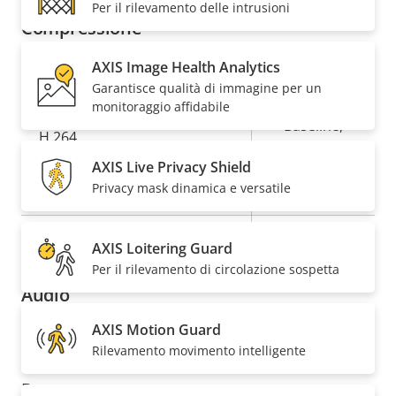
Per il rilevamento delle intrusioni
Compressione
AXIS Image Health Analytics
Descrizione
Valore
Sì
Zipstream
Garantisce qualità di immagine per un
della
della
monitoraggio affidabile
proprietà
proprietà
Baseline,
H.264
High, Main
AXIS Live Privacy Shield
Privacy mask dinamica e versatile
Sì
H.265
AV1
–
AXIS Loitering Guard
Per il rilevamento di circolazione sospetta
Audio
AXIS Motion Guard
Descrizione
Supporto audio
Valore
Yes
Rilevamento movimento intelligente
della
della
Rete
proprietà
proprietà