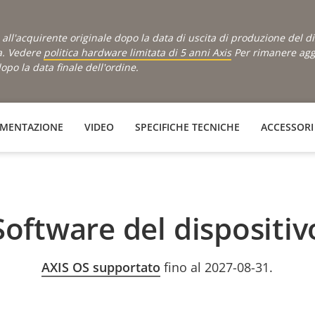
is all'acquirente originale dopo la data di uscita di produzione del 
a. Vedere
politica hardware limitata di 5 anni Axis
Per rimanere aggi
po la data finale dell'ordine.
MENTAZIONE
VIDEO
SPECIFICHE TECNICHE
ACCESSORI
Software del dispositiv
AXIS OS supportato
fino al 2027-08-31.