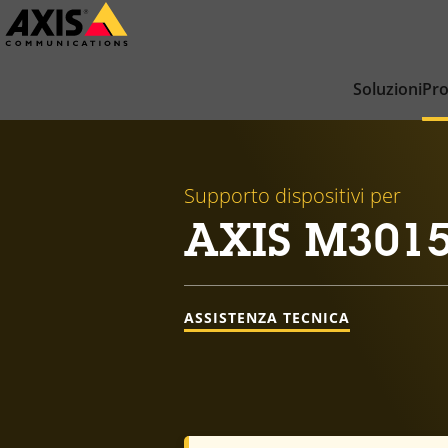
Salta
al
contenuto
Soluzioni
Pro
principale
Supporto dispositivi per
AXIS M301
ASSISTENZA TECNICA