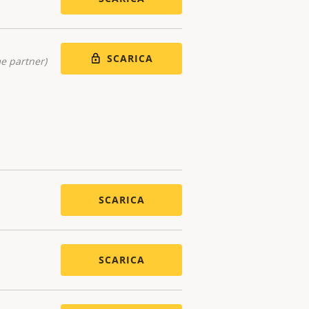
SCARICA
me partner)
SCARICA
SCARICA