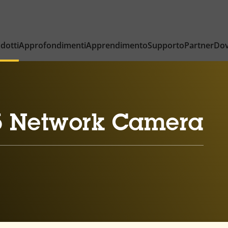
dotti
Approfondimenti
Apprendimento
Supporto
Partner
Dov
5 Network Camera