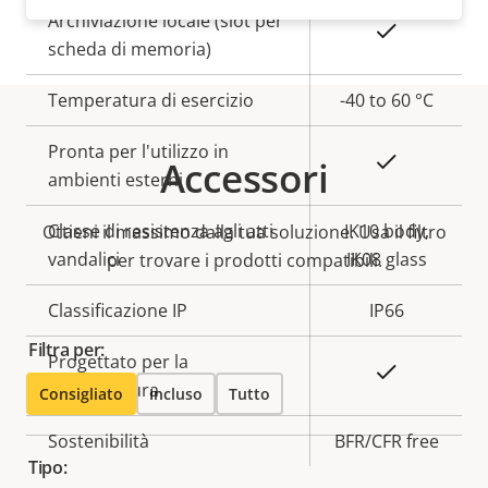
Archiviazione locale (slot per
Sì
scheda di memoria)
Temperatura di esercizio
-40 to 60 °C
Pronta per l'utilizzo in
Sì
Accessori
ambienti esterni
Classe di resistenza agli atti
IK10 body,
Ottieni il massimo dalla tua soluzione. Usa il filtro
vandalici
IK08 glass
per trovare i prodotti compatibili.
Classificazione IP
IP66
Filtra per:
Progettato per la
Sì
riverniciatura
Consigliato
Incluso
Tutto
Sostenibilità
BFR/CFR free
Tipo: