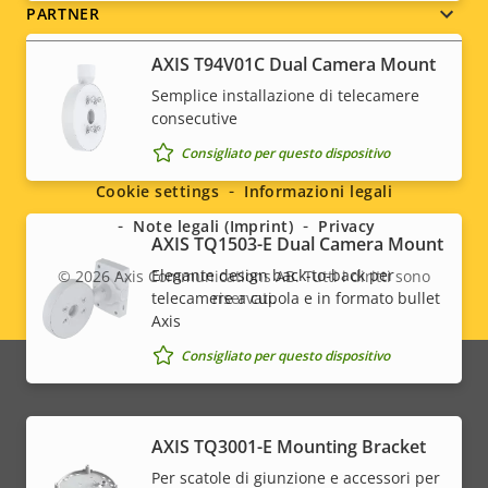
PARTNER
AXIS T94V01C Dual Camera Mount
Semplice installazione di telecamere
consecutive
Social
Consigliato per questo dispositivo
menu
Cookie settings
Informazioni legali
Note legali (Imprint)
Privacy
AXIS TQ1503-E Dual Camera Mount
Elegante design back-to-back per
© 2026
Axis Communications AB. Tutti i diritti sono
telecamere a cupola e in formato bullet
riservati.
Legal
Axis
menu
Consigliato per questo dispositivo
AXIS TQ3001-E Mounting Bracket
Per scatole di giunzione e accessori per