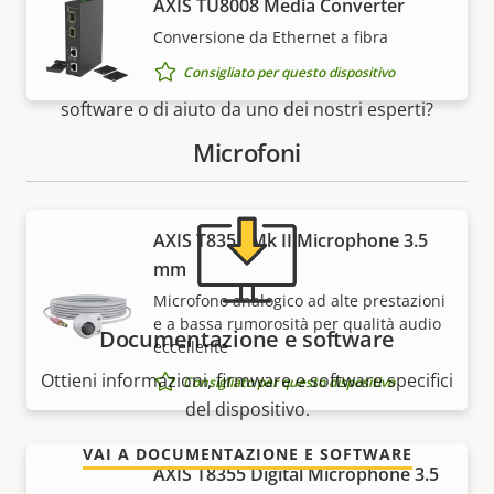
AXIS TU8008 Media Converter
Supporto e risorse
Conversione da Ethernet a fibra
Consigliato per questo dispositivo
Hai bisogno di informazioni sui dispositivi Axis, su
software o di aiuto da uno dei nostri esperti?
Microfoni
AXIS T8351 Mk II Microphone 3.5
mm
Microfono analogico ad alte prestazioni
e a bassa rumorosità per qualità audio
Documentazione e software
eccellente
Ottieni informazioni, firmware e software specifici
Consigliato per questo dispositivo
del dispositivo.
VAI A DOCUMENTAZIONE E SOFTWARE
AXIS T8355 Digital Microphone 3.5