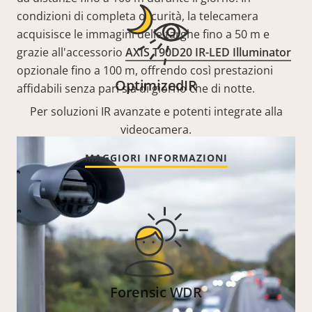
condizioni di completa oscurità, la telecamera
acquisisce le immagini delle targhe fino a 50 m e
grazie all'accessorio
AXIS T90D20 IR-LED Illuminator
opzionale fino a 100 m, offrendo così prestazioni
OptimizedIR
affidabili senza pari sia di giorno che di notte.
Per soluzioni IR avanzate e potenti integrate alla
videocamera.
MAGGIORI INFORMAZIONI
Forensic WDR