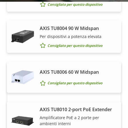
Consigliato per questo dispositivo
Come acquistare
AXIS TU8004 90 W Midspan
Per dispositivi a potenza elevata
Le soluzioni Axis e i singoli prodotti vengono venduti
Consigliato per questo dispositivo
e installati da esperti dei nostri partner di fiducia.
AXIS TU8006 60 W Midspan
Consigliato per questo dispositivo
AXIS TU8010 2-port PoE Extender
Desideri acquistare i dispositivi Axis?
Amplificatore PoE a 2 porte per
ambienti interni
Trova rivenditori, integratori di sistema e