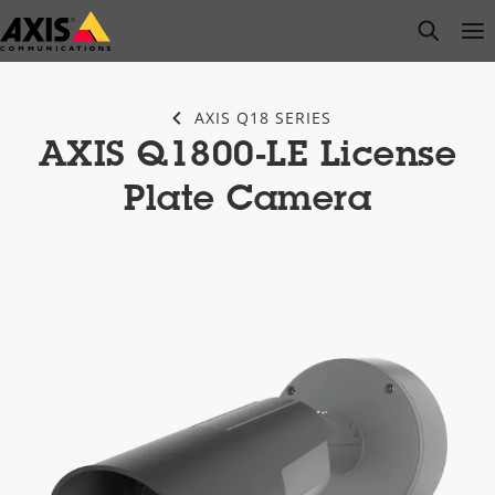
Salta
open s
Op
Clo
al
contenuto
principale
AXIS Q18 SERIES
AXIS Q1800-LE License
Plate Camera