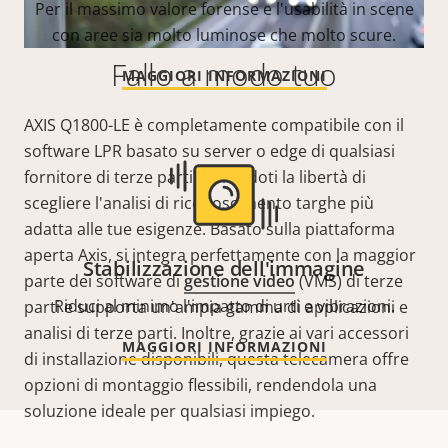
Per il massimo valore forense e l'usabilità in scene
con aree sia molto luminose che molto scure.
Fallo a modo tuo
MAGGIORI INFORMAZIONI
AXIS Q1800-LE è completamente compatibile con il
software LPR basato su server o edge di qualsiasi
fornitore di terze parti, offrendoti la libertà di
scegliere l'analisi di riconoscimento targhe più
adatta alle tue esigenze. Basato sulla piattaforma
aperta Axis, si integra perfettamente con la maggior
Stabilizzazione dell'immagine
parte dei software di
gestione video
(VMS) di terze
Riduci al minimo l'impatto di urti e vibrazioni.
parti e supporta un'ampia gamma di applicazioni e
analisi di terze parti. Inoltre, grazie ai vari accessori
MAGGIORI INFORMAZIONI
di installazione disponibili, questa telecamera offre
opzioni di montaggio flessibili, rendendola una
soluzione ideale per qualsiasi impiego.