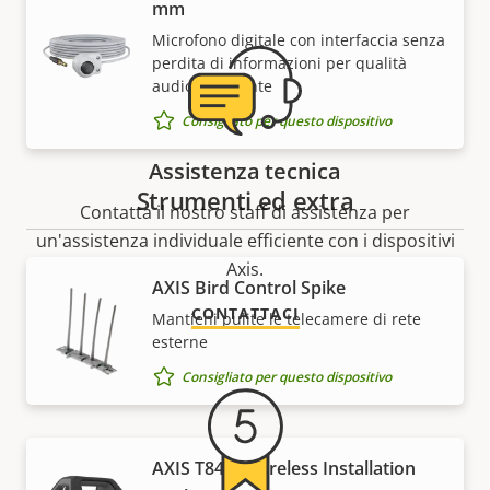
mm
Microfono digitale con interfaccia senza
perdita di informazioni per qualità
audio eccellente
Consigliato per questo dispositivo
Assistenza tecnica
Strumenti ed extra
Contatta il nostro staff di assistenza per
un'assistenza individuale efficiente con i dispositivi
Axis.
AXIS Bird Control Spike
CONTATTACI
Mantieni pulite le telecamere di rete
esterne
Consigliato per questo dispositivo
AXIS T8415 Wireless Installation