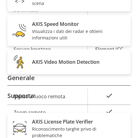
scena
Descrizione
Valore
Sì
SO firmato
della
della
AXIS Speed Monitor
proprietà
proprietà
Sì
Avvio sicuro
Visualizza i dati dei radar e ottieni
informazioni utili
Secure
Secure keystore
Element (CC
EAL6+)
AXIS Video Motion Detection
Generale
Supporta
Descrizione
Valore
Sì
Messa a fuoco remota
della
della
proprietà
proprietà
Sì
Zoom remoto
AXIS License Plate Verifier
Sì
IR incorporata
Riconoscimento targhe privo di
problematiche