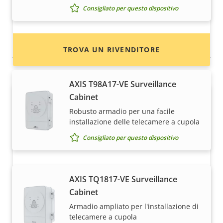
Consigliato per questo dispositivo
installatori di dispositivi e sistemi Axis.
Alloggiamenti e armadietti
TROVA UN RIVENDITORE
AXIS T98A17-VE Surveillance
Cabinet
Robusto armadio per una facile
installazione delle telecamere a cupola
Consigliato per questo dispositivo
Desideri vendere i dispositivi Axis?
AXIS TQ1817-VE Surveillance
Cabinet
Sei interessato a diventare un rivenditore?
Armadio ampliato per l'installazione di
Trova le informazioni di contatto per i
telecamere a cupola
distributori di dispositivi e sistemi Axis.