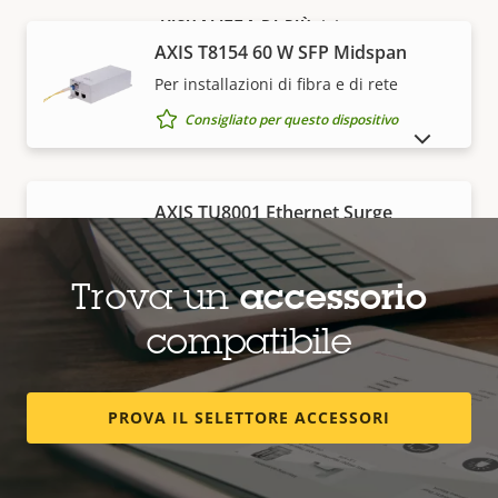
VISUALIZZA DI PIÙ
AXIS T8154 60 W SFP Midspan
Per installazioni di fibra e di rete
Consigliato per questo dispositivo
MOSTRA DISPOSITIVI FUORI PRODUZIONE
AXIS TU8001 Ethernet Surge
Protector
Per l'uso in ambienti interni o in un
Trova un
accessorio
alloggiamento
Consigliato per questo dispositivo
compatibile
PROVA IL SELETTORE ACCESSORI
AXIS TU8002-E 90 W Midspan
Per installazioni a potenza elevata per
ambienti esterni