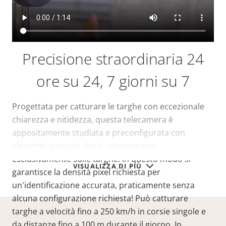
Precisione straordinaria 24
ore su 24, 7 giorni su 7
Progettata per catturare le targhe con eccezionale
chiarezza e nitidezza, questa telecamera è
appositamente studiata e preconfigurata con
algoritmi avanzati che si concentrano
esclusivamente sulle targhe. In questo modo si
VISUALIZZA DI PIÙ
garantisce la densità pixel richiesta per
un'identificazione accurata, praticamente senza
alcuna configurazione richiesta! Può catturare
targhe a velocità fino a 250 km/h in corsie singole e
da distanze fino a 100 m durante il giorno. In