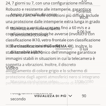
2.0
24, 7 giorni su 7, con una configurazione minima.
Robusto e resistente alle intemperie, garantisce
Forensic
Ampio intervallo dinamico
resistenza anche nelle condizioni più difficili. Include
WDR
una protezione dalle intemperie extra lunga in grado
di resistere a venti da uragano fino a 60 m/s e a
Illuminazione minima/livello
0.06 lux
condizioni meteorologiche avverse (involucro con
di sensibilità (Colore)
classificazione IK10, vetro frontale con classificazione
Illuminazione minima/livello
IK08 e classificazione IP66 e
NEMA 4X
). Inoltre, lo
0 lux
di sensibilità (B/N)
stabilizzatore elettronico dell'immagine garantisce
immagini stabili in situazioni in cui la telecamera è
soggetta a vibrazioni. Inoltre, il discreto
Video
alloggiamento di colore grigio e lo schermo di
protezione dagli agenti atmosferici nero si integrano
Descrizione
Massima risoluzione video
Valore
1920x1080
perfettamente a qualsiasi ambiente di traffico.
della
della
Fotogrammi massimi al
proprietà
proprietà
90
VISUALIZZA DI PIÙ
secondo