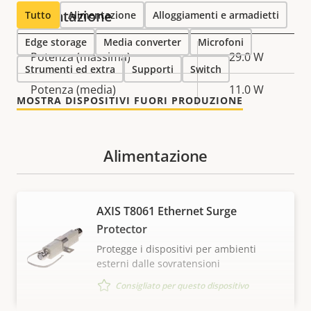
Alimentazione
Tutto
Alimentazione
Alloggiamenti e armadietti
Edge storage
Media converter
Microfoni
Descrizione
Potenza (massima)
Valore
29.0 W
Strumenti ed extra
Supporti
Switch
della
della
Potenza (media)
11.0 W
proprietà
proprietà
MOSTRA DISPOSITIVI FUORI PRODUZIONE
Alimentazione
AXIS T8061 Ethernet Surge
Protector
Protegge i dispositivi per ambienti
esterni dalle sovratensioni
Consigliato per questo dispositivo