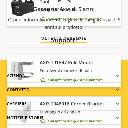
Tool
Garanzia Axis di 5 anni
Semplicità in mano
Consigliato per questo dispositivo
Ottieni informazioni e dettagli sulla tua garanzia di 5
anni sul prodotto.
Supporti
VAI ALLA GARANZIA
AXIS T91B47 Pole Mount
Per diversi diametri di palo
Footer
AZIENDA
Consigliato per questo dispositivo
menu
CONTATTO
AXIS T94P01B Corner Bracket
CARRIERE
Montaggio ad angolo
NOTIZIE E STORIE
Consigliato per questo dispositivo