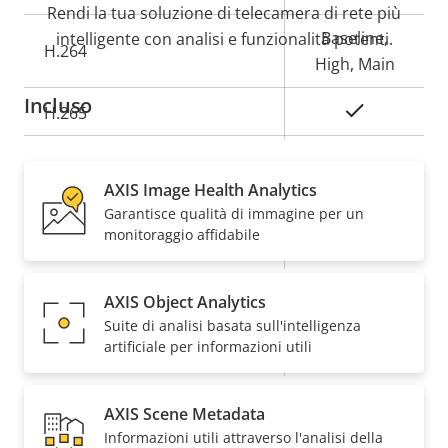
della
della
Rendi la tua soluzione di telecamera di rete più
proprietà
proprietà
Baseline,
intelligente con analisi e funzionalità potenti.
H.264
High, Main
Incluso
Sì
H.265
Audio
AXIS Image Health Analytics
Garantisce qualità di immagine per un
monitoraggio affidabile
Descrizione
Valore
Sì
Supporto audio
della
della
Rete
proprietà
proprietà
AXIS Object Analytics
Suite di analisi basata sull'intelligenza
artificiale per informazioni utili
Descrizione
Classe PoE
Valore
4
della
della
proprietà
proprietà
AXIS Scene Metadata
Sicurezza
Informazioni utili attraverso l'analisi della