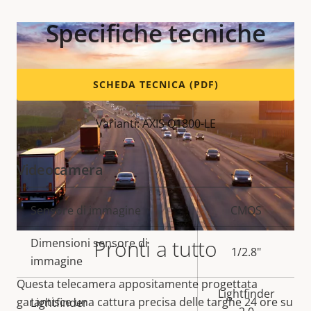
Specifiche tecniche
SCHEDA TECNICA (PDF)
Varianti: AXIS Q1800-LE
Videocamera
Descrizione
Sensore di immagine
Valore
CMOS
della
della
Pronti a tutto
Dimensioni sensore di
proprietà
proprietà
1/2.8"
immagine
Questa telecamera appositamente progettata
Lightfinder
garantisce una cattura precisa delle targhe 24 ore su
Lightfinder