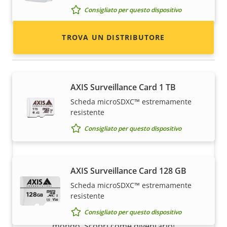
Consigliato per questo dispositivo
TROVA UN DISTRIBUTORE
Edge storage
AXIS Surveillance Card 1 TB
Scheda microSDXC™ estremamente
resistente
Consigliato per questo dispositivo
Diventa partner
AXIS Surveillance Card 128 GB
Scheda microSDXC™ estremamente
Sei un rivenditore, un distributore, un
resistente
installatore o un integratore di sistemi?
Abbiamo partner in quasi tutti i paesi del
Consigliato per questo dispositivo
mondo. Scopri come diventarlo!