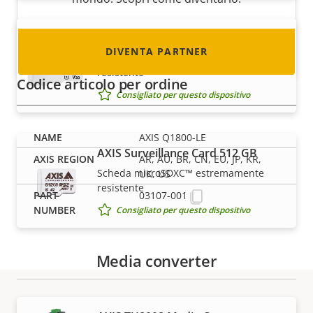
AXIS Surveillance Card 256 GB
DIVENTA PARTNER
Scheda micro SDXC™ estremamente
resistente
Codice articolo per ordine
Consigliato per questo dispositivo
AXIS Q1800-LE
AXIS Surveillance Card 512 GB
AR, AU, BR, CN, EU, JP, KR,
Scheda microSDXC™ estremamente
UK, US
resistente
03107-001
Consigliato per questo dispositivo
Media converter