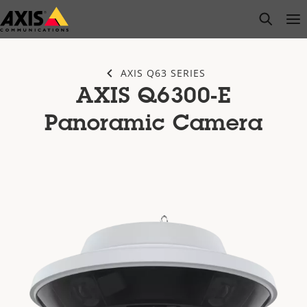
Salta
open s
Op
Clo
al
contenuto
principale
AXIS Q63 SERIES
AXIS Q6300-E
Panoramic Camera