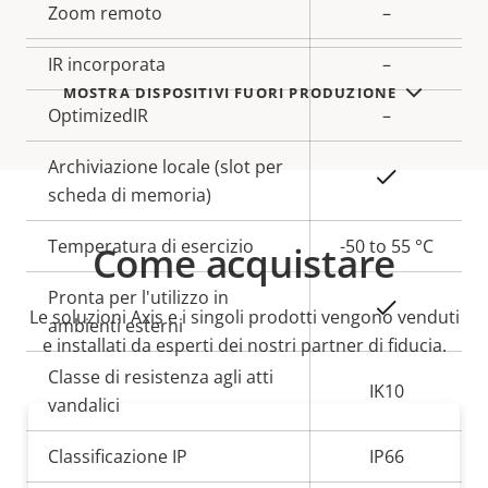
variant:
proprietà
Zoom remoto
proprietà
–
IR incorporata
–
MOSTRA DISPOSITIVI FUORI PRODUZIONE
OptimizedIR
–
Archiviazione locale (slot per
Sì
scheda di memoria)
Temperatura di esercizio
-50 to 55 °C
Come acquistare
Pronta per l'utilizzo in
Sì
Le soluzioni Axis e i singoli prodotti vengono venduti
ambienti esterni
e installati da esperti dei nostri partner di fiducia.
Classe di resistenza agli atti
IK10
vandalici
Classificazione IP
IP66