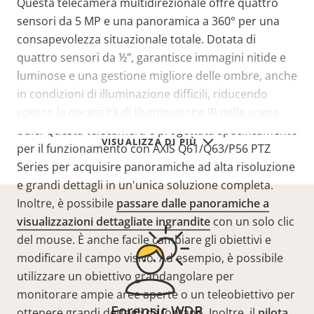
Questa telecamera multidirezionale offre quattro
sensori da 5 MP e una panoramica a 360° per una
consapevolezza situazionale totale. Dotata di
quattro sensori da ½", garantisce immagini nitide e
luminose e una gestione migliore delle ombre, anche
in condizioni di illuminazione difficili, riducendo
spesso la necessità di illuminazione IR nelle scene
buie. Questa telecamera è progettata specificamente
VISUALIZZA DI PIÙ
per il funzionamento con AXIS Q61/Q63/P56 PTZ
Series per acquisire panoramiche ad alta risoluzione
e grandi dettagli in un'unica soluzione completa.
Inoltre, è possibile
passare dalle panoramiche a
visualizzazioni dettagliate ingrandite
con un solo clic
del mouse. È anche facile cambiare gli obiettivi e
modificare il campo visivo. Ad esempio, è possibile
utilizzare un obiettivo grandangolare per
monitorare ampie aree aperte o un teleobiettivo per
Forensic WDR
ottenere grandi dettagli da lontano. Inoltre, il
pilota