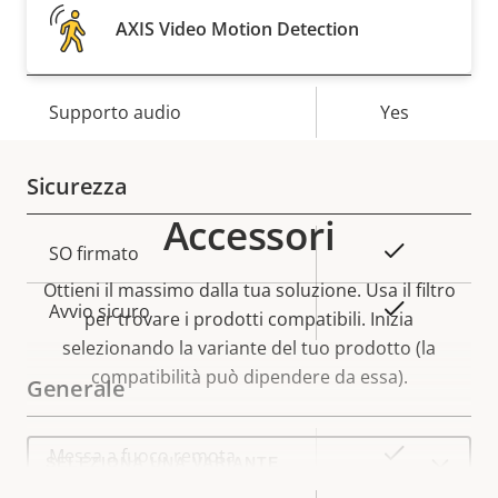
AXIS Video Motion Detection
Audio
Descrizione
Supporto audio
Valore
Yes
della
della
proprietà
proprietà
Sicurezza
Accessori
Descrizione
Valore
Sì
SO firmato
della
della
Ottieni il massimo dalla tua soluzione. Usa il filtro
proprietà
proprietà
Sì
Avvio sicuro
per trovare i prodotti compatibili.
Inizia
selezionando la variante del tuo prodotto (la
compatibilità può dipendere da essa).
Generale
Select
Descrizione
Valore
Sì
Messa a fuoco remota
a
della
della
product