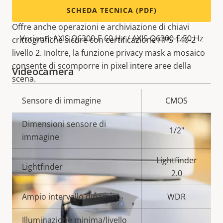
hardware, salvaguarda il dispositivo e protegge le
SCHEDA TECNICA (PDF)
informazioni sensibili da accessi non autorizzati.
Offre anche operazioni e archiviazione di chiavi
Varianti: AXIS Q6300-E 60 Hz / AXIS Q6300-E 50 Hz
crittografiche sicure con certificazione FIPS 140-2
livello 2. Inoltre, la funzione privacy mask a mosaico
consente di scomporre in pixel intere aree della
Videocamera
scena.
Descrizione
Sensore di immagine
Valore
CMOS
della
della
Dimensioni sensore di
proprietà
proprietà
1/2"
immagine
Lightfinder
Lightfinder
2.0
Ampio intervallo dinamico
WDR
Illuminazione minima/livello