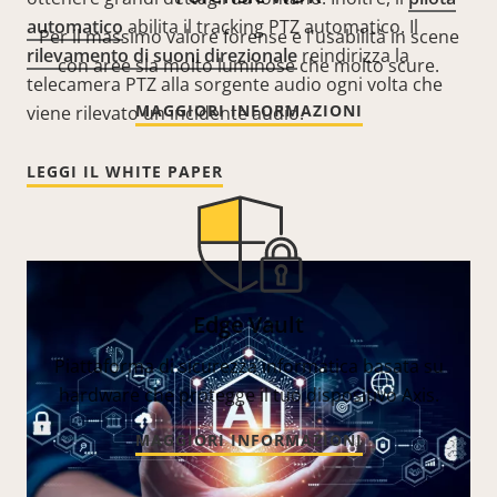
automatico
abilita il tracking PTZ automatico. Il
Per il massimo valore forense e l'usabilità in scene
rilevamento di suoni direzionale
reindirizza la
con aree sia molto luminose che molto scure.
telecamera PTZ alla sorgente audio ogni volta che
MAGGIORI INFORMAZIONI
viene rilevato un incidente audio.
LEGGI IL WHITE PAPER
Edge Vault
Piattaforma di sicurezza informatica basata su
hardware che protegge il tuo dispositivo Axis.
MAGGIORI INFORMAZIONI