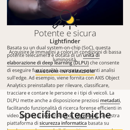
Potente e sicura
Lightfinder
Basata su un dual system-on-chip (SoC), questa
Acquisire le immagini a colori in condizioni di bassa
potente telecamera è dotata di un'
unità di
luminosità.
elaborazione di deep learning (DLPU)
che consente
di eseguire funzionalità avanzate e potenti analisi
MAGGIORI INFORMAZIONI
sull'edge. Ad esempio, viene fornita con AXIS Object
Analytics preinstallato per rilevare, classificare,
tracciare e contare le persone e i tipi di veicoli. La
DLPU mette anche a disposizione preziosi
metadati
,
facilitando funzionalità di ricerca forense efficienti in
Specifiche tecniche
video dal vivo o registrati.
Axis Edge Vault
, la nostra
piattaforma di
sicurezza informatica
basata su