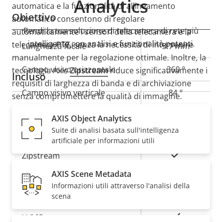
Analytics
automatica e la funzionalità di allineamento
Obiettivo
automatico consentono di regolare
Rendi la tua soluzione di telecamera di rete più
automaticamente i sensori della telecamera e la
intelligente con analisi e funzionalità potenti.
telecamera PTZ, senza la necessità di intervenire
Descrizione
Lunghezza focale
Valore
3.7 mm
manualmente per la regolazione ottimale. Inoltre, la
della
della
Campo visivo orizzontale
360 °
tecnologia Axis
Zipstream
riduce significativamente i
proprietà
proprietà
Incluso
requisiti di larghezza di banda e di archiviazione
Campo visivo verticale
84 °
senza compromettere la qualità di immagine.
AXIS Object Analytics
Compressione
Suite di analisi basata sull'intelligenza
artificiale per informazioni utili
Descrizione
Valore
Sì
Zipstream
della
della
AXIS Scene Metadata
proprietà
proprietà
Baseline,
Informazioni utili attraverso l'analisi della
H.264
High, Main
scena
Sì
H.265