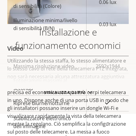
0.06 lux
di sensibilità (Colore)
Illuminazione minima/livello
0.03 lux
di sensibilità (B/N)
Installazione e
funzionamento economici
Video
Utilizzando la stessa staffa, lo stesso alimentatore e
Descrizione
Massima risoluzione video
Valore
2592x1944
lo stesso cavo di rete della telecamera PTZ integrata,
della
della
non sarà necessaria alcuna attrezzatura aggiuntiva
Fotogrammi massimi al
proprietà
proprietà
per AXIS Q6300-E. Assicura un'installazione rapida,
30
secondo
precisa ed economica con quattro corpi telecamera
VISUALIZZA DI PIÙ
in uno. Dispone anche di una porta USB in modo che
Sì
Riprese diurne/notturne
gli installatori possano inserire un dongle Wi-Fi e
visualizzare rapidamente la vista della telecamera
Stabilizzatore elettronico
–
mentre la regolano. Ciò semplifica la configurazione
dell'immagine
sul posto delle telecamere. La messa a fuoco