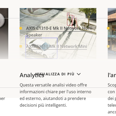
AXIS C1310-E Mk II Network Horn
A
Speaker
AXIS C1410 Mk II Network Mini
A
Speaker
Combina con AXIS Object
Sf
Analytics​
l'a
VISUALIZZA DI PIÙ
Questa versatile analisi video offre
Scop
informazioni chiare per l'uso interno
con 
per
ed esterno, aiutandoti a prendere
dei 
decisioni più intelligenti.
tele
anc