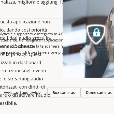
nalizza, migliora e aggiungi funzionalità alla tua solu
questa applicazione non
io, dando così priorità
lytics è supportato e integrato in AXIS OS su telecamere compatib
rte i dati audio grezzi in
ratamente. Per eseguire l'applicazione, le telecamere devono disp
ivono ciò che sta
sione successiva).
Se la telecamera non dispone dell'ultima versio
iornare
quindi trova la versione più recente della telecamera
qu
 la privacy. Questi
izzati in dashboard
ormazioni sugli eventi
e lo streaming audio
orizzati con diritti di
Avvisatori audio/visivi
Box cameras
Dome cameras
re o disattivare l'audio
ssibile.