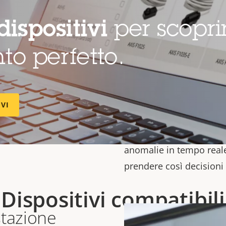
consente analisi più ap
garantire risposte appr
dispositivi
per scopri
esempio, quando Audio 
il video, il sistema pu
to perfetto.
telecamera PTZ verso l
Camera Station Pro
è po
dashboard AXIS Data Ins
IVI
in informazioni utili. In
tendenze del suono è pos
anomalie in tempo reale
prendere così decisioni 
Dispositivi compatibili
stazione