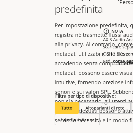
Perso
predefinita
Per impostazione predefinita, 
NOTA
registra né trasmette flussi aud
AXIS Audio Ana
alla privacy. Al contrario, conve
scaricare sepa
metadati utilizzabili, che descr
OS 11.9 (o ver
vedi
come agg
accadendo senza compromettere
metadati possono essere visual
intuitive, fornendo preziose inf
sonori e sui valori SPL. Sebben
Filtra per tipo di dispositivo:
non sia necessario, gli utenti aut
Tutto
Altoparlanti di rete
accesso adeguati possono attiva
secondo necessità e in modo fle
Interfoni di rete