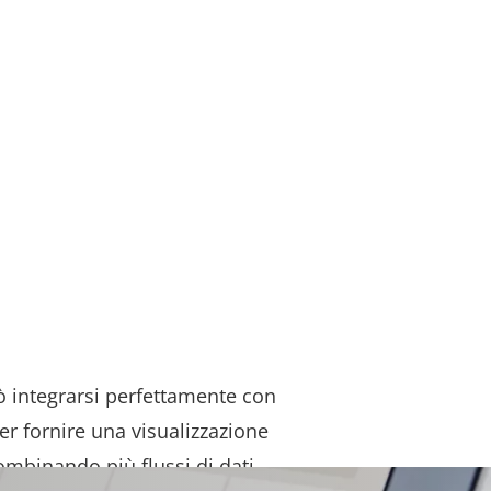
ò integrarsi perfettamente con
r fornire una visualizzazione
Combinando più flussi di dati,