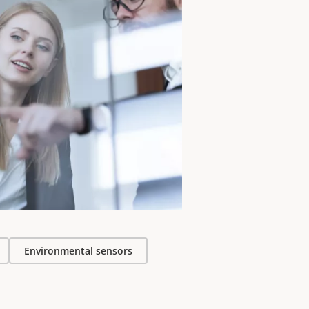
zione.
ili, non si può
orre di AXIS
ne di AXIS OS,
i
.
Environmental sensors