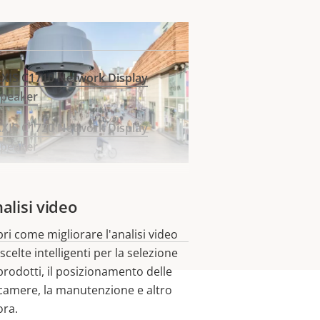
XIS C1710 Network Display
Speaker
XIS C1720 Network Display
Speaker
ruttare al massimo
nalisi video
ri come migliorare l'analisi video
scelte intelligenti per la selezione
prodotti, il posizionamento delle
camere, la manutenzione e altro
ora.