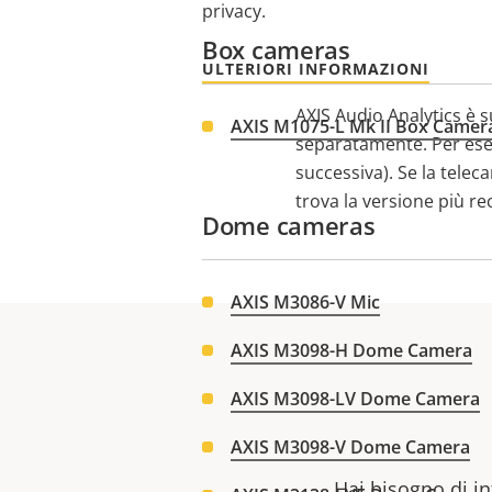
privacy.
Box cameras
ULTERIORI INFORMAZIONI
AXIS Audio Analytics è 
AXIS M1075-L Mk II Box Camer
separatamente. Per eseg
successiva).
Se la telec
trova la versione più r
Dome cameras
AXIS M3086-V Mic
AXIS M3098-H Dome Camera
AXIS M3098-LV Dome Camera
AXIS M3098-V Dome Camera
Hai bisogno di in