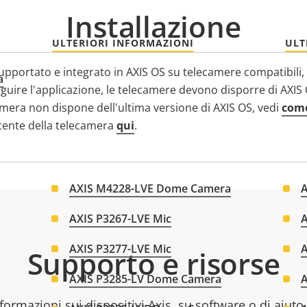
Installazione
ULTERIORI INFORMAZIONI
ULT
supportato e integrato in AXIS OS su telecamere compatibili,
a
uire l'applicazione, le telecamere devono disporre di AXIS 
amera non dispone dell'ultima versione di AXIS OS, vedi
come
ecente della telecamera
qui
.
AXIS M4228-LVE Dome Camera
AXIS P3267-LVE Mic
AXIS P3277-LVE Mic
A
Supporto e risorse
AXIS P3285-LV Dome Camera
formazioni sui dispositivi Axis, su software o di aiuto