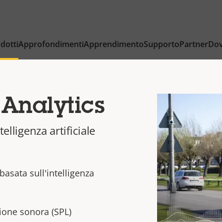
dotti
Approfondimenti
Apprendimento
Supporto
Partner
Dov
Analytics
telligenza artificiale
basata sull'intelligenza
sione sonora (SPL)