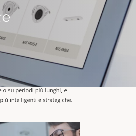
profondite e contribuisce a
opriate e tempestive.
Ad
re
Analytics viene combinato con
ò dirigere automaticamente una
a sorgente audio.
Con
AXIS
ssibile visualizzare i dati in
ights e trasformarli
oltre, analizzando modelli e
sibile identificare eventi e
 o su periodi più lunghi, e
più intelligenti e strategiche.