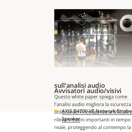
Altoparlanti di rete
AXIS C1110-E Network Cabinet
Speaker
AXIS C1111-E Network Cabinet
Speaker
Ulteriori informazioni
sull'analisi audio
Avvisatori audio/visivi
Questo white paper spiega come
l'analisi audio migliora la sicurezza
AXIS D4200-VE Network Strobe
utilizzando l'intelligenza artificiale 
Speaker
rilevare suoni importanti in tempo
reale, proteggendo al contempo la