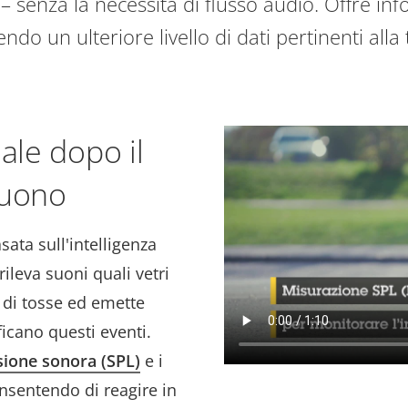
ti – senza la necessità di flusso audio. Offre i
endo un ulteriore livello di dati pertinenti all
ale dopo il
suono
sata sull'intelligenza
rileva suoni quali vetri
pi di tosse ed emette
ficano questi eventi.
ssione sonora (SPL)
e i
nsentendo di reagire in