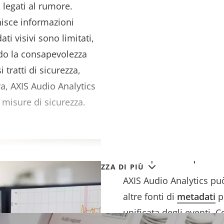
 legati al rumore.
nisce informazioni
ti visivi sono limitati,
ndo la consapevolezza
 tratti di sicurezza,
va, AXIS Audio Analytics
e misure di sicurezza.
Scopri di più
VISUALIZZA DI PIÙ
AXIS Audio Analytics pu
altre fonti di
metadati
pe
unificata degli eventi. 