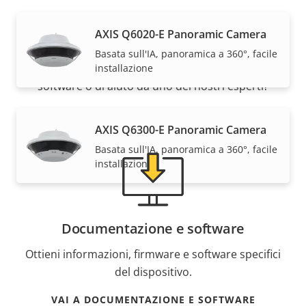
Supporto e risorse
AXIS Q6020-E Panoramic Camera
Basata sull'IA, panoramica a 360°, facile
Hai bisogno di informazioni sui dispositivi Axis, su
installazione
software o di aiuto da uno dei nostri esperti?
AXIS Q6300-E Panoramic Camera
Basata sull'IA, panoramica a 360°, facile
installazione
Documentazione e software
Ottieni informazioni, firmware e software specifici
del dispositivo.
VAI A DOCUMENTAZIONE E SOFTWARE