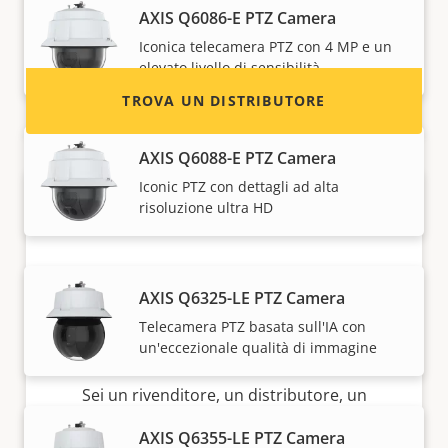
AXIS Q6086-E PTZ Camera
distributori di dispositivi e sistemi Axis.
Iconica telecamera PTZ con 4 MP e un
elevato livello di sensibilità
TROVA UN DISTRIBUTORE
AXIS Q6088-E PTZ Camera
Iconic PTZ con dettagli ad alta
risoluzione ultra HD
AXIS Q6325-LE PTZ Camera
Telecamera PTZ basata sull'IA con
un'eccezionale qualità di immagine
Diventa partner
Sei un rivenditore, un distributore, un
installatore o un integratore di sistemi?
AXIS Q6355-LE PTZ Camera
Abbiamo partner in quasi tutti i paesi del