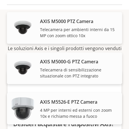
AXIS M5000 PTZ Camera
Telecamera per ambienti interni da 15
Come acquistare
MP con zoom ottico 10x
Le soluzioni Axis e i singoli prodotti vengono venduti
e installati da esperti dei nostri partner di fiducia.
AXIS M5000-G PTZ Camera
Telecamera di sensibilizzazione
situazionale con PTZ integrato
AXIS M5526-E PTZ Camera
4 MP per interni ed esterni con zoom
10x e richiamo messa a fuoco
Desideri acquistare i dispositivi Axis?