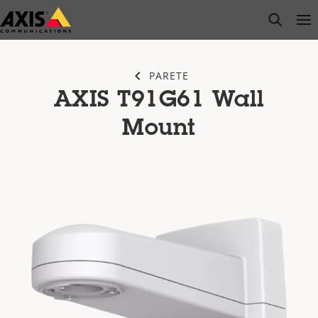
Salta
open s
Op
Clo
al
contenuto
principale
PARETE
AXIS T91G61 Wall
Mount