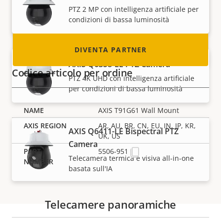
PTZ 2 MP con intelligenza artificiale per
mondo. Scopri come diventarlo!
condizioni di bassa luminosità
DIVENTA PARTNER
AXIS Q6358-LE PTZ Camera
Codice articolo per ordine
PTZ 4K UHD con intelligenza artificiale
per condizioni di bassa luminosità
AXIS T91G61 Wall Mount
AR, AU, BR, CN, EU, IN, JP, KR,
AXIS Q6411-LE Bispectral PTZ
UK, US
Camera
5506-951
Telecamera termica e visiva all-in-one
basata sull'IA
Telecamere panoramiche