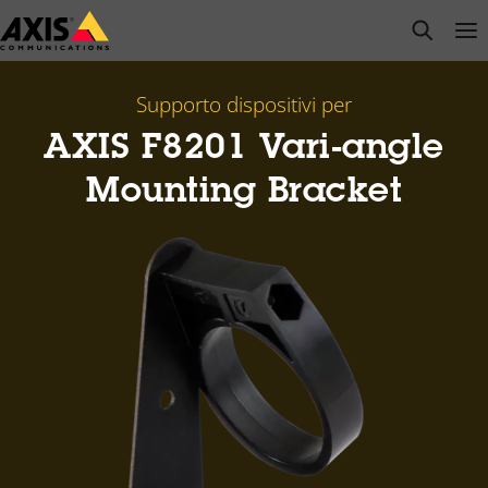
Salta
open s
Op
Clo
al
contenuto
principale
Supporto dispositivi per
AXIS F8201 Vari-angle
Mounting Bracket