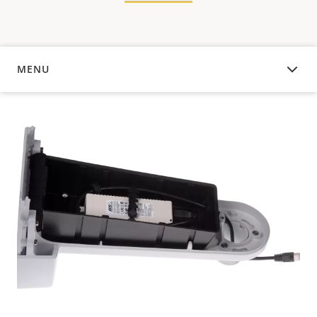
MENU
APERÇU