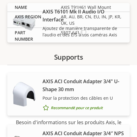
AXIS T91H61 Wall Mount
AXIS T6101 Mk II Audio I/O
AR, AU, BR, CN, EU, IN, JP, KR,
Interface
UK, US
Ajoutez de manière transparente de
5507-641
l’audio et des E/S à vos caméras Axis
Supports
AXIS ACI Conduit Adapter 3/4" U-
Assistance et
Shape 30 mm
Pour la protection des câbles en U
ressources
Recommandé pour ce produit
Besoin d'informations sur les produits Axis, le
logiciel ou de l'aide d'un expert ?
AXIS ACI Conduit Adapter 3/4″ NPS