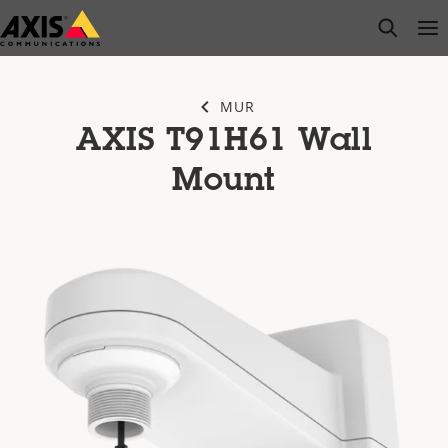
Passer
open s
Op
Clo
au
contenu
principal
MUR
AXIS T91H61 Wall
Mount