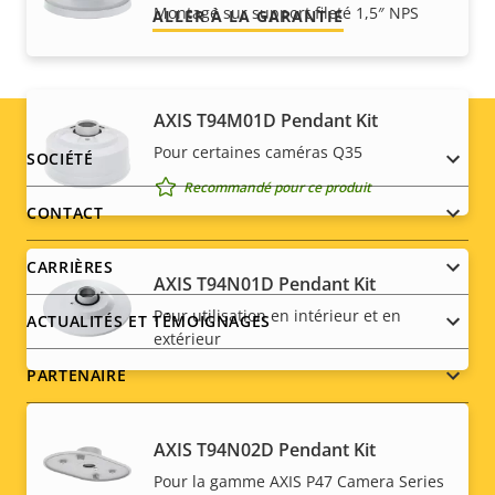
Montage sur support fileté 1,5″ NPS
ALLER À LA GARANTIE
AXIS T94M01D Pendant Kit
Pour certaines caméras Q35
Footer
SOCIÉTÉ
Recommandé pour ce produit
menu
CONTACT
CARRIÈRES
AXIS T94N01D Pendant Kit
Pour utilisation en intérieur et en
ACTUALITÉS ET TÉMOIGNAGES
extérieur
PARTENAIRE
AXIS T94N02D Pendant Kit
Pour la gamme AXIS P47 Camera Series