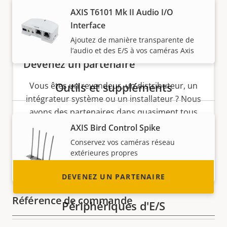
AXIS T6101 Mk II Audio I/O
Interface
Ajoutez de manière transparente de
l’audio et des E/S à vos caméras Axis
Devenez un partenaire
Outils et suppléments
Vous êtes un revendeur, un distributeur, un
intégrateur système ou un installateur ? Nous
avons des partenaires dans quasiment tous
les pays du monde. Découvrez comment en
AXIS Bird Control Spike
devenir un !
Conservez vos caméras réseau
extérieures propres
Recommandé pour ce produit
DEVENEZ UN PARTENAIRE
Référence de commande
Périphériques d'E/S