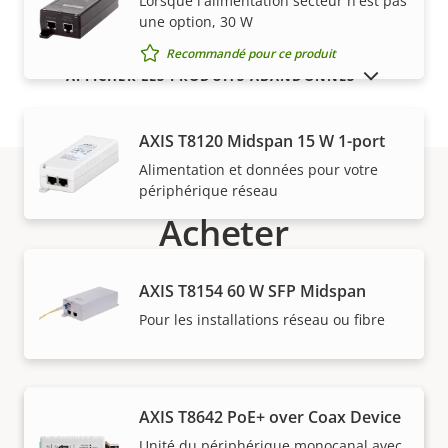
Lorsque l'alimentation secteur n'est pas
une option, 30 W
Recommandé pour ce produit
AFFICHER LES PRODUITS ABANDONNÉS
AXIS T8120 Midspan 15 W 1-port
Alimentation et données pour votre
périphérique réseau
Acheter
Les solutions Axis et les produits individuels sont
AXIS T8154 60 W SFP Midspan
vendus et installés de manière experte par nos
Pour les installations réseau ou fibre
partenaires de confiance.
AXIS T8642 PoE+ over Coax Device
Unité du périphérique monocanal avec