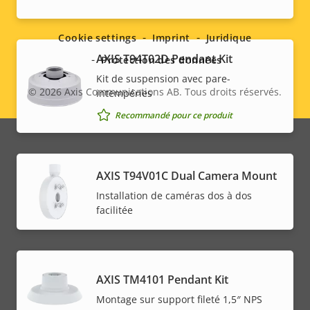
Social
menu
Cookie settings
Imprint
Juridique
AXIS T94T02D Pendant Kit
Protection des données
Kit de suspension avec pare-
© 2026
Axis Communications AB. Tous droits réservés.
intempéries
Legal
Recommandé pour ce produit
menu
AXIS T94V01C Dual Camera Mount
Installation de caméras dos à dos
facilitée
AXIS TM4101 Pendant Kit
Montage sur support fileté 1,5″ NPS