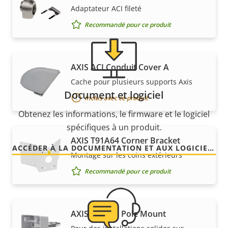
Adaptateur ACI fileté
Recommandé pour ce produit
AXIS ACI Conduit Cover A
Cache pour plusieurs supports Axis
Document et logiciel
Inclus avec ce produit
Obtenez les informations, le firmware et le logiciel
spécifiques à un produit.
AXIS T91A64 Corner Bracket
ACCÉDER À LA DOCUMENTATION ET AUX LOGICIELS
Montage sur les coins extérieurs
Recommandé pour ce produit
AXIS T91B57 Pole Mount