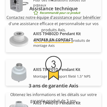
Pour des installations solides sur
poteaux
Assistance technique
Recommandé pour ce produit
Contactez notre équipe d'assistance pour bénéficier
d'une assistance efficace et personnalisée sur vos
produits Axis.
AXIS T94B02D Pendant Kit
ENTRER EN CONTACT
Kit de suspension pour produits de
montage Axis
AXIS T94F01D Pendant Kit
Montage sur support fileté 1,5″ NPS
3 ans de garantie Axis
Obtenez les informations et les détails sur votre
garantie produit de 3 ans.
AXIS T94K01D Pendant Kit