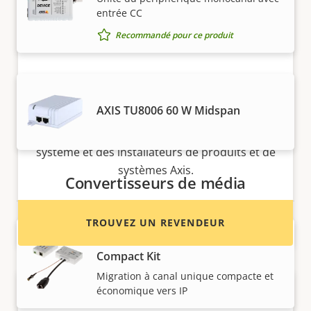
entrée CC
Recommandé pour ce produit
Vous voulez acheter des produits
Axis ?
AXIS TU8006 60 W Midspan
Trouvez des revendeurs, des intégrateurs
système et des installateurs de produits et de
systèmes Axis.
Convertisseurs de média
TROUVEZ UN REVENDEUR
AXIS T8645 PoE+ over Coax
Compact Kit
Migration à canal unique compacte et
économique vers IP