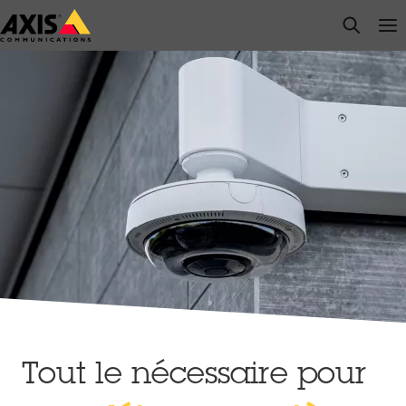
Passer
open s
Op
Clo
au
contenu
principal
Tout le nécessaire pour