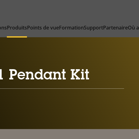
ons
Produits
Points de vue
Formation
Support
Partenaire
Où a
1 Pendant Kit