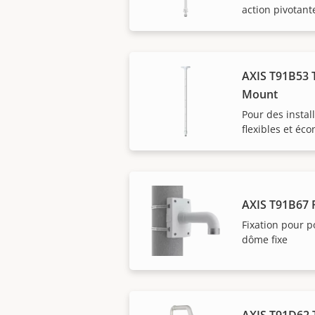
action pivotant
AXIS T91B53 T
Mount
Pour des instal
flexibles et éc
AXIS T91B67 
Fixation pour 
dôme fixe
AXIS T91D62 