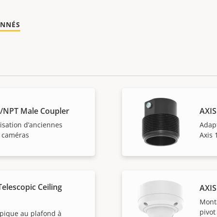
ONNÉS
S/NPT Male Coupler
AXIS
isation d’anciennes
Adapt
e caméras
Axis 
elescopic Ceiling
AXIS
Monta
pivot
opique au plafond à