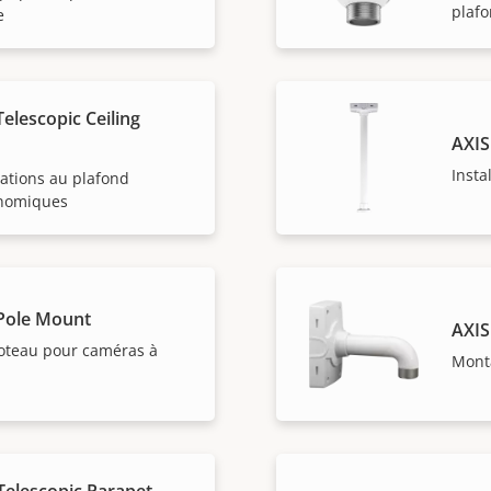
plaf
e
elescopic Ceiling
AXIS
Insta
lations au plafond
onomiques
Pole Mount
AXIS
poteau pour caméras à
Monta
Telescopic Parapet