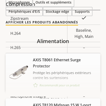
propriété
propriété
Microphones
Outils et suppléments
Compression
Périphériques d'E/S
Stockage edge
Supports
Description
Valeur de
Oui
Zipstream
AFFICHER LES PRODUITS ABANDONNÉS
de la
la
propriété
propriété
Baseline,
H.264
High, Main
Alimentation
H.265
–
AV1
–
AXIS T8061 Ethernet Surge
Protector
Audio
Protège les périphériques extérieurs
contre les surtensions
Description
Valeur de
Oui
Prise en charge audio
Recommandé pour ce produit
de la
la
propriété
Microphone intégré
propriété
–
VOIR PLUS
AXIS T8120 Midspan 15 W 1-port