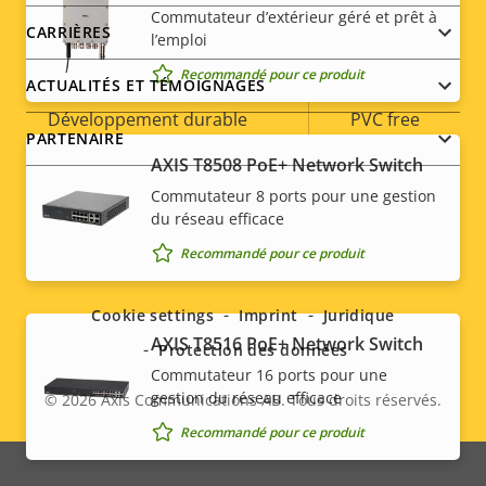
Indice de protection IP
IP66
Commutateur d’extérieur géré et prêt à
CARRIÈRES
l’emploi
Oui
Conçu pour être repeint
Recommandé pour ce produit
ACTUALITÉS ET TÉMOIGNAGES
Développement durable
PVC free
PARTENAIRE
AXIS T8508 PoE+ Network Switch
Commutateur 8 ports pour une gestion
du réseau efficace
Social
Recommandé pour ce produit
menu
Cookie settings
Imprint
Juridique
AXIS T8516 PoE+ Network Switch
Protection des données
Commutateur 16 ports pour une
gestion du réseau efficace
© 2026
Axis Communications AB. Tous droits réservés.
Legal
Recommandé pour ce produit
menu