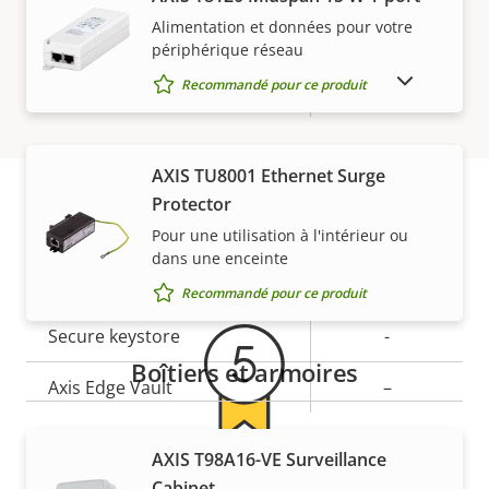
Réseau
Alimentation et données pour votre
périphérique réseau
AFFICHER LES PRODUITS ABANDONNÉS
Recommandé pour ce produit
Description
Classe PoE
Valeur de
3
de la
la
propriété
propriété
Sécurité
AXIS TU8001 Ethernet Surge
Protector
Description
Valeur de
Oui
SE signé
Pour une utilisation à l'intérieur ou
Garantie
de la
la
dans une enceinte
propriété
Démarrage sécurisé
propriété
–
Recommandé pour ce produit
Secure keystore
-
Boîtiers et armoires
Axis Edge Vault
–
Général
AXIS T98A16-VE Surveillance
5 ans de garantie pour plus
Cabinet