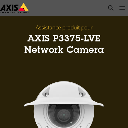
Passer
open s
Op
Clo
au
contenu
principal
Assistance produit pour
AXIS P3375-LVE
Network Camera