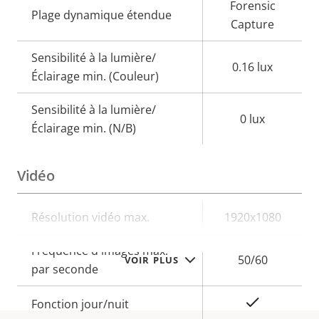
Forensic
Plage dynamique étendue
Capture
Sensibilité à la lumière/
0.16 lux
Éclairage min. (Couleur)
Sensibilité à la lumière/
0 lux
Éclairage min. (N/B)
Vidéo
Description
Résolution vidéo max.
Valeur de
1920x1080
de la
la
Fréquence d'images max.
propriété
propriété
50/60
VOIR PLUS
par seconde
Oui
Fonction jour/nuit