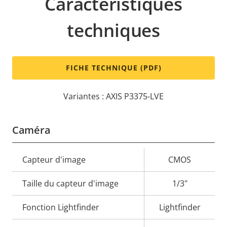
Caractéristiques
techniques
FICHE TECHNIQUE (PDF)
Variantes : AXIS P3375-LVE
Caméra
Description
Capteur d'image
Valeur de
CMOS
de la
la
Taille du capteur d'image
1/3"
propriété
propriété
Fonction Lightfinder
Lightfinder