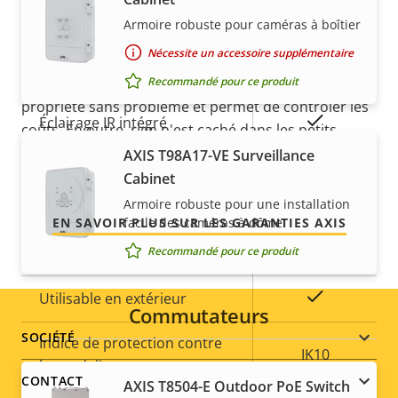
Armoire robuste pour caméras à boîtier
Description
Valeur de
Oui
Focus à distance
de tranquillité d'esprit
de la
la
Nécessite un accessoire supplémentaire
propriété
propriété
Oui
Zoom à distance
Recommandé pour ce produit
Notre nouvelle garantie de 5 ans offre des années de
propriété sans problème et permet de contrôler les
Oui
Éclairage IR intégré
coûts. En outre, rien n'est caché dans les petits
caractères, vous obtenez exactement ce que nous
AXIS T98A17-VE Surveillance
Stockage local (fente pour
Oui
promettons.
Cabinet
carte mémoire)
Armoire robuste pour une installation
facile des caméras à dôme
EN SAVOIR PLUS SUR LES GARANTIES AXIS
Température de
-40 to 55 °C
Recommandé pour ce produit
fonctionnement
Oui
Utilisable en extérieur
Commutateurs
Footer
SOCIÉTÉ
Indice de protection contre
IK10
le vandalisme
menu
CONTACT
AXIS T8504-E Outdoor PoE Switch