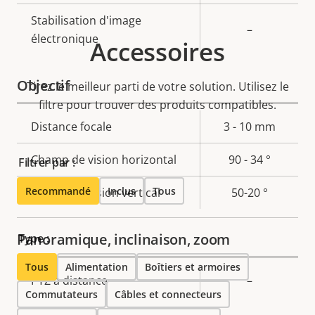
Stabilisation d'image
–
électronique
Accessoires
Objectif
Tirez le meilleur parti de votre solution. Utilisez le
filtre pour trouver des produits compatibles.
Description
Distance focale
Valeur de
3 - 10 mm
de la
la
Champ de vision horizontal
90 - 34 °
Filtrer par :
propriété
propriété
Recommandé
Inclus
Tous
Champ de vision vertical
50-20 °
Panoramique, inclinaison, zoom
Type :
Tous
Alimentation
Boîtiers et armoires
Description
PTZ à distance
Valeur de
–
Commutateurs
Câbles et connecteurs
de la
la